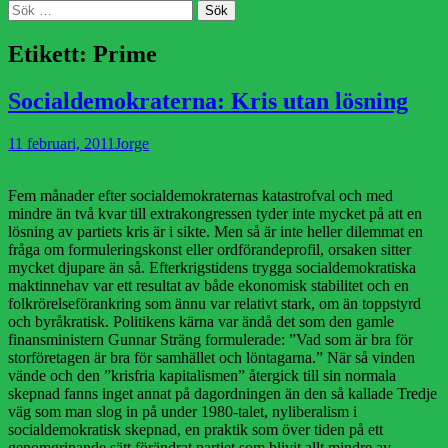
Sök
Sök
efter:
Etikett:
Prime
Socialdemokraterna: Kris utan lösning
Publicerad
Författare
11 februari, 2011
Jorge
den
Fem månader efter socialdemokraternas katastrofval och med
mindre än två kvar till extrakongressen tyder inte mycket på att en
lösning av partiets kris är i sikte. Men så är inte heller dilemmat en
fråga om formuleringskonst eller ordförandeprofil, orsaken sitter
mycket djupare än så. Efterkrigstidens trygga socialdemokratiska
maktinnehav var ett resultat av både ekonomisk stabilitet och en
folkrörelseförankring som ännu var relativt stark, om än toppstyrd
och byråkratisk. Politikens kärna var ändå det som den gamle
finansministern Gunnar Sträng formulerade: ”Vad som är bra för
storföretagen är bra för samhället och löntagarna.” När så vinden
vände och den ”krisfria kapitalismen” återgick till sin normala
skepnad fanns inget annat på dagordningen än den så kallade Tredje
väg som man slog in på under 1980-talet, nyliberalism i
socialdemokratisk skepnad, en praktik som över tiden på ett
genomgripande sätt förändrat partiet som blivit allt mindre av