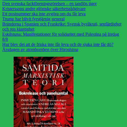
Den svenska fackföreningsrörelsen – en tandlös tiger
Kristerssons andre glömske säkerhetsrådgivare
Ett postnummer ska inte avgöra om du får leva
Trump har blivit fyrstjärnig general
Bränderna i Spanien och Frankrike: Svensk byråkrati, senfärdighet
och ren klantighet
Eskilstuna: Manifestationer för solidaritet med Palestina på lördag
8/8
Hur blev det att de friska inte får leva och de sjuka inte får dö?
Årsdagen av atombomben över Hiroshima