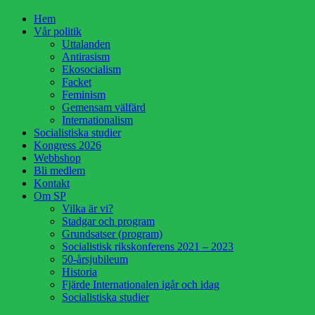
Hoppa
Hem
till
Vår politik
innehåll
Uttalanden
Antirasism
Ekosocialism
Facket
Feminism
Gemensam välfärd
Internationalism
Socialistiska studier
Kongress 2026
Webbshop
Bli medlem
Kontakt
Om SP
Vilka är vi?
Stadgar och program
Grundsatser (program)
Socialistisk rikskonferens 2021 – 2023
50-årsjubileum
Historia
Fjärde Internationalen igår och idag
Socialistiska studier