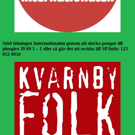
Stöd tidningen Internationalen genom att skicka pengar till
plusgiro 39 69 1 – 1 eller så går det att swisha till SP/Intis: 123
052 4934