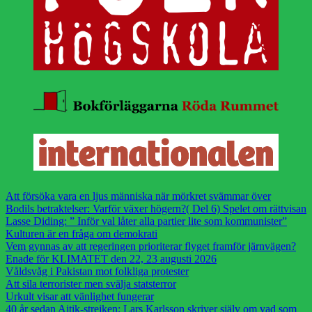
Att försöka vara en ljus människa när mörkret svämmar över
Bodils betraktelser: Varför växer högern?( Del 6) Spelet om rättvisan
Lasse Diding: ” Inför val låter alla partier lite som kommunister”
Kulturen är en fråga om demokrati
Vem gynnas av att regeringen prioriterar flyget framför järnvägen?
Enade för KLIMATET den 22, 23 augusti 2026
Våldsvåg i Pakistan mot folkliga protester
Att sila terrorister men svälja statsterror
Urkult visar att vänlighet fungerar
40 år sedan Aitik-strejken: Lars Karlsson skriver själv om vad som