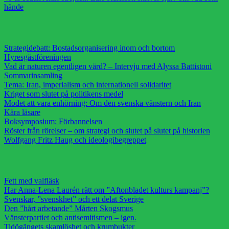
hände
Strategidebatt: Bostadsorganisering inom och bortom
Hyresgästföreningen
Vad är naturen egentligen värd? – Intervju med Alyssa Battistoni
Sommarinsamling
Tema: Iran, imperialism och internationell solidaritet
Kriget som slutet på politikens medel
Modet att vara enhörning: Om den svenska vänstern och Iran
Kära läsare
Boksymposium: Förbannelsen
Röster från rörelser – om strategi och slutet på slutet på historien
Wolfgang Fritz Haug och ideologibegreppet
Fett med valfläsk
Har Anna-Lena Laurén rätt om ”Aftonbladet kulturs kampanj”?
Svenskar, ”svenskhet” och ett delat Sverige
Den ”hårt arbetande” Mårten Skogsmus
Vänsterpartiet och antisemitismen – igen.
Tidögängets skamlöshet och krumbukter