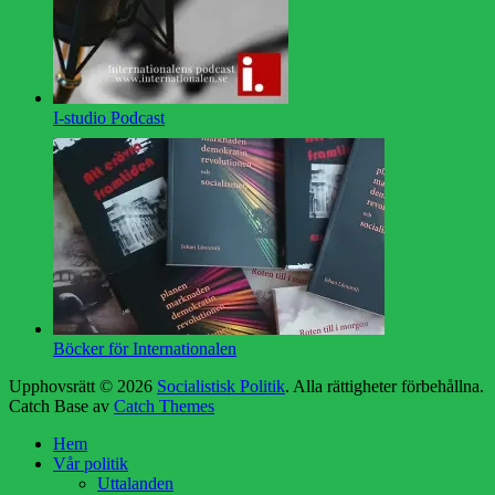
I-studio Podcast
Böcker för Internationalen
Upphovsrätt © 2026
Socialistisk Politik
. Alla rättigheter förbehållna.
Catch Base av
Catch Themes
Rulla
Hem
upp
Vår politik
Uttalanden