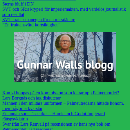
Sterns bluff i DN
SVT och SR:s kryperi för imperiemakten, med värdelös journalistik
som resultat
SVT krattar manegen för en missdådare
”En fruktansvärd kortsiktighet”
Kan vi hoppas på en kommission som klarar upp Palmemordet?
Lars Borgnäs och jag diskuterar
Mannen i den militära uniformen – Palmeutredarna hittade honom,
men frågorna kvarstår
En annan sorts läsecirkel – Hamlet och Godot fungerar i
rättspsykiatrin
Svar från Lars Renvall på recensionen av hans nya bok om
Palmemordet: Jag resonerar