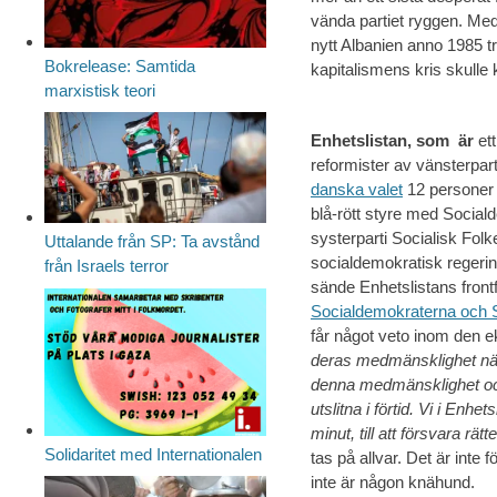
vända partiet ryggen. Med 
nytt Albanien anno 1985 t
Bokrelease: Samtida
kapitalismens kris skull
marxistisk teori
Enhetslistan, som är
ett
reformister av vänsterpart
danska valet
12 personer i
blå-rött styre med Sociald
systerparti Socialisk Folk
Uttalande från SP: Ta avstånd
socialdemokratisk regering,
från Israels terror
sände Enhetslistans front
Socialdemokraterna och 
får något veto inom den 
deras medmänsklighet när d
denna medmänsklighet ocks
utslitna i förtid. Vi i En
minut, till att försvara rät
Solidaritet med Internationalen
tas på allvar. Det är inte
inte är någon knähund.