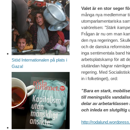
Valet är en stor seger fö
många nya medlemmar till 
utomparlamentariska sa
valrörelsen:
”Stärk kampe
Frågan är nu om man kan l
den nya regeringen. Skull
och de danska reformiste
inga sentimentala band hind
arbetsplatskamp för att de 
Stöd Internationalen på plats i
slutändan hägrar nämligen
Gaza!
regering. Med Socialistisk
in i folketinget), ord:
”Bara en stark, mobilise
till meningslös vandalis
delar av arbetarklassen 
och inleda en slutgilti
http://rodalund.wordpres