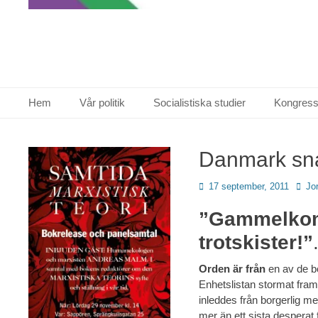
Primär meny
Hoppa
Hem
Vår politik
Socialistiska studier
Kongress
till
innehåll
Danmark sna
Publicerad
Förfa
17 september, 2011
Jo
den
”Gammelkomm
trotskister!”
Orden är från
en av de b
Enhetslistan stormat fram
inleddes från borgerlig m
mer än ett sista desperat 