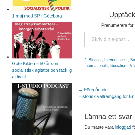
Upptäck 
1 maj med SP i Göteborg
Prenumerera för a
Skriv din e-post …
Kategorier
Bloggat
,
Internationellt
,
So
Göte Kildén – 50 år som
Internationellt
,
Socialism
,
Vä
socialistisk agitator och facklig
aktivist
Inläggsnaviger
← Föregående
Föregående
Historisk valframgång för En
inlägg:
Lämna ett svar
Du måste vara
inloggad
f