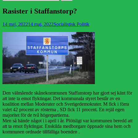
efter:
Rasister i Staffanstorp?
Publicerad
Författare
14 maj, 2022
14 maj, 2022
Socialistisk Politik
den
Den välmående skånekommunen Staffanstorp har gjort sej känt för
att inte ta emot flyktingar. Det kommunala styret består av en
koalition mellan Moderater och Sverigedemokrater. M fick i förra
valet 42 procent av rösterna , SD fick 11 procent. En rejäl egen
majoritet för de två högerpartierna.
Men så hände något i i april i år. Plötsligt var kommunen beredd att
att ta emot flyktingar. Enskilda medborgare öppnade sina hem och
kommunen ordnade tillfälliga boenden .