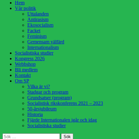
Hoppa
Hem
till
Vår politik
innehåll
Uttalanden
Antirasism
Ekosocialism
Facket
Feminism
Gemensam välfärd
Internationalism
Socialistiska studier
Kongress 2026
Webbshop
Bli medlem
Kontakt
Om SP
Vilka är vi?
Stadgar och program
Grundsatser (program)
Socialistisk rikskonferens 2021 – 2023
50-årsjubileum
Historia
Fjärde Internationalen igår och idag
Socialistiska studier
Sök
Sök