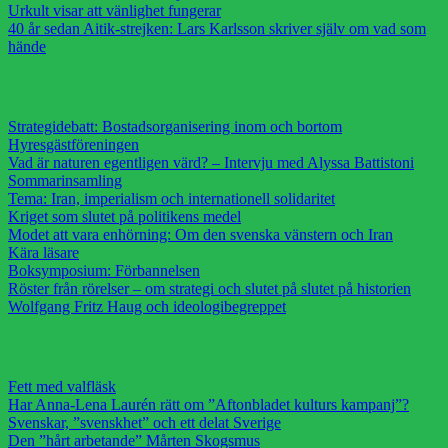
Urkult visar att vänlighet fungerar
40 år sedan Aitik-strejken: Lars Karlsson skriver själv om vad som
hände
Strategidebatt: Bostadsorganisering inom och bortom
Hyresgästföreningen
Vad är naturen egentligen värd? – Intervju med Alyssa Battistoni
Sommarinsamling
Tema: Iran, imperialism och internationell solidaritet
Kriget som slutet på politikens medel
Modet att vara enhörning: Om den svenska vänstern och Iran
Kära läsare
Boksymposium: Förbannelsen
Röster från rörelser – om strategi och slutet på slutet på historien
Wolfgang Fritz Haug och ideologibegreppet
Fett med valfläsk
Har Anna-Lena Laurén rätt om ”Aftonbladet kulturs kampanj”?
Svenskar, ”svenskhet” och ett delat Sverige
Den ”hårt arbetande” Mårten Skogsmus