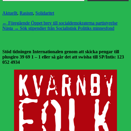
Kategorier
Aktuellt
,
Rasism
,
Solidaritet
Inläggsnavigering
Föregående
← Föregående
Öppet brev till socialdemokraterna partistyrelse
Nästa
inlägg:
Nästa →
Sök stipendier från Socialistisk Politiks minnesfond
inlägg:
Stöd tidningen Internationalen genom att skicka pengar till
plusgiro 39 69 1 – 1 eller så går det att swisha till SP/Intis: 123
052 4934