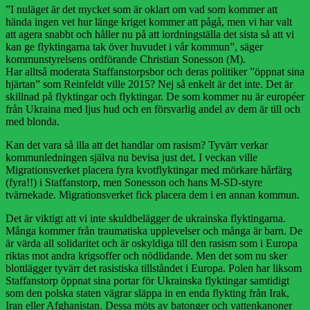
”I nuläget är det mycket som är oklart om vad som kommer att
hända ingen vet hur länge kriget kommer att pågå, men vi har valt
att agera snabbt och håller nu på att iordningställa det sista så att vi
kan ge flyktingarna tak över huvudet i vår kommun”, säger
kommunstyrelsens ordförande Christian Sonesson (M).
Har alltså moderata Staffanstorpsbor och deras politiker ”öppnat sina
hjärtan” som Reinfeldt ville 2015? Nej så enkelt är det inte. Det är
skillnad på flyktingar och flyktingar. De som kommer nu är européer
från Ukraina med ljus hud och en försvarlig andel av dem är till och
med blonda.
Kan det vara så illa att det handlar om rasism? Tyvärr verkar
kommunledningen själva nu bevisa just det. I veckan ville
Migrationsverket placera fyra kvotflyktingar med mörkare hårfärg
(fyra!!) i Staffanstorp, men Sonesson och hans M-SD-styre
tvärnekade. Migrationsverket fick placera dem i en annan kommun.
Det är viktigt att vi inte skuldbelägger de ukrainska flyktingarna.
Många kommer från traumatiska upplevelser och många är barn. De
är värda all solidaritet och är oskyldiga till den rasism som i Europa
riktas mot andra krigsoffer och nödlidande. Men det som nu sker
blottlägger tyvärr det rasistiska tillståndet i Europa. Polen har liksom
Staffanstorp öppnat sina portar för Ukrainska flyktingar samtidigt
som den polska staten vägrar släppa in en enda flykting från Irak,
Iran eller Afghanistan. Dessa möts av batonger och vattenkanoner