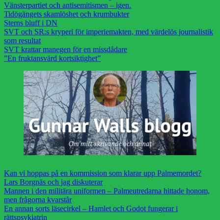
Vänsterpartiet och antisemitismen – igen.
Tidögängets skamlöshet och krumbukter
Sterns bluff i DN
SVT och SR:s kryperi för imperiemakten, med värdelös journalistik
som resultat
SVT krattar manegen för en missdådare
”En fruktansvärd kortsiktighet”
Kan vi hoppas på en kommission som klarar upp Palmemordet?
Lars Borgnäs och jag diskuterar
Mannen i den militära uniformen – Palmeutredarna hittade honom,
men frågorna kvarstår
En annan sorts läsecirkel – Hamlet och Godot fungerar i
rättspsykiatrin