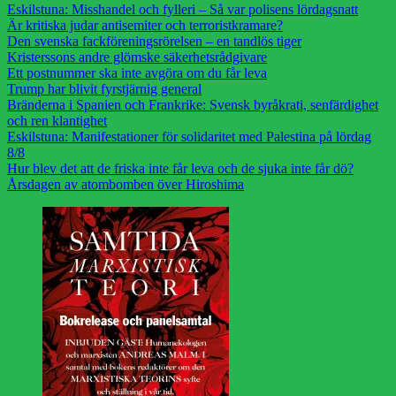
Eskilstuna: Misshandel och fylleri – Så var polisens lördagsnatt
Är kritiska judar antisemiter och terroristkramare?
Den svenska fackföreningsrörelsen – en tandlös tiger
Kristerssons andre glömske säkerhetsrådgivare
Ett postnummer ska inte avgöra om du får leva
Trump har blivit fyrstjärnig general
Bränderna i Spanien och Frankrike: Svensk byråkrati, senfärdighet
och ren klantighet
Eskilstuna: Manifestationer för solidaritet med Palestina på lördag
8/8
Hur blev det att de friska inte får leva och de sjuka inte får dö?
Årsdagen av atombomben över Hiroshima