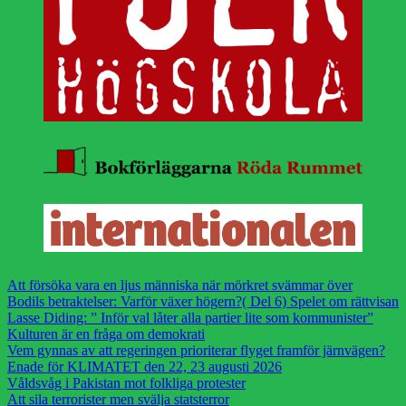
Att försöka vara en ljus människa när mörkret svämmar över
Bodils betraktelser: Varför växer högern?( Del 6) Spelet om rättvisan
Lasse Diding: ” Inför val låter alla partier lite som kommunister”
Kulturen är en fråga om demokrati
Vem gynnas av att regeringen prioriterar flyget framför järnvägen?
Enade för KLIMATET den 22, 23 augusti 2026
Våldsvåg i Pakistan mot folkliga protester
Att sila terrorister men svälja statsterror