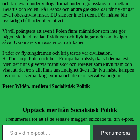
och får leva i under vidriga förhållanden i gränsskogarna mellan
Belarus och Polen. På Lesbos och andra grekiska öar får flyktingar
leva i obeskrivlig misär. EU släpper inte in dem. För många blir
livsfarliga båtfärder alternativet.
Vi vill poängtera att även i Polen finns människor som inte gör
någon skillnad mellan flyktingar och flyktingar och som hjälper
såväl Ukrainare som asiater och afrikaner.
I tider av flyktingdraman och krig testas vår civilisation.
Staffanstorp, Polen och hela Europa har misslyckats i denna test.
Men det finns givetvis människor och rörelser som klivit fram och
visat att det trots allt finns anständighet även här. Nu måste kampen
tas mot rasisterna, krigsivrarna och den konservativa högern.
Peter Widén, medlem i Socialistisk Politik
Upptäck mer från Socialistisk Politik
Prenumerera för att få de senaste inläggen skickade till din e-post.
Skriv din e-post …
Prenumerera