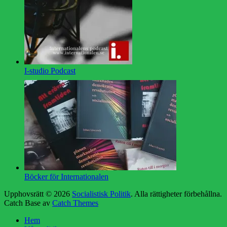
I-studio Podcast
Böcker för Internationalen
Upphovsrätt © 2026
Socialistisk Politik
. Alla rättigheter förbehållna.
Catch Base av
Catch Themes
Rulla
Hem
upp