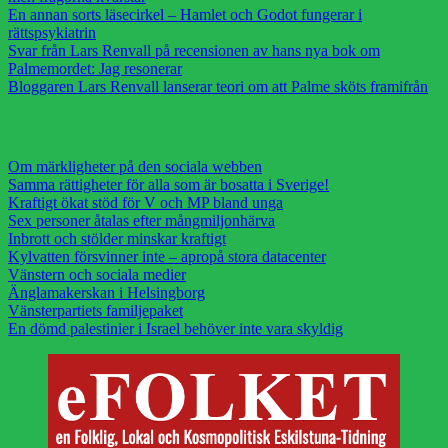
En annan sorts läsecirkel – Hamlet och Godot fungerar i
rättspsykiatrin
Svar från Lars Renvall på recensionen av hans nya bok om
Palmemordet: Jag resonerar
Bloggaren Lars Renvall lanserar teori om att Palme sköts framifrån
Om märkligheter på den sociala webben
Samma rättigheter för alla som är bosatta i Sverige!
Kraftigt ökat stöd för V och MP bland unga
Sex personer åtalas efter mångmiljonhärva
Inbrott och stölder minskar kraftigt
Kylvatten försvinner inte – apropå stora datacenter
Vänstern och sociala medier
Änglamakerskan i Helsingborg
Vänsterpartiets familjepaket
En dömd palestinier i Israel behöver inte vara skyldig