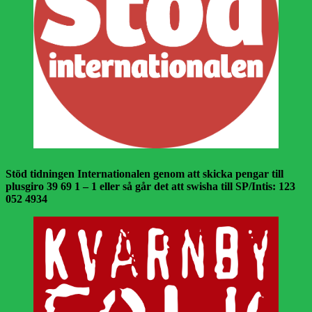
Stöd tidningen Internationalen genom att skicka pengar till
plusgiro 39 69 1 – 1 eller så går det att swisha till SP/Intis: 123
052 4934