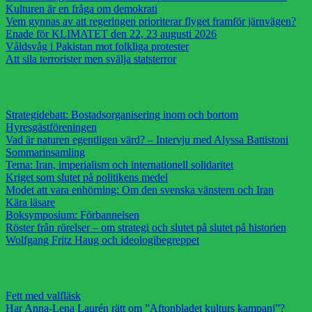
Kulturen är en fråga om demokrati
Vem gynnas av att regeringen prioriterar flyget framför järnvägen?
Enade för KLIMATET den 22, 23 augusti 2026
Våldsvåg i Pakistan mot folkliga protester
Att sila terrorister men svälja statsterror
Strategidebatt: Bostadsorganisering inom och bortom
Hyresgästföreningen
Vad är naturen egentligen värd? – Intervju med Alyssa Battistoni
Sommarinsamling
Tema: Iran, imperialism och internationell solidaritet
Kriget som slutet på politikens medel
Modet att vara enhörning: Om den svenska vänstern och Iran
Kära läsare
Boksymposium: Förbannelsen
Röster från rörelser – om strategi och slutet på slutet på historien
Wolfgang Fritz Haug och ideologibegreppet
Fett med valfläsk
Har Anna-Lena Laurén rätt om ”Aftonbladet kulturs kampanj”?