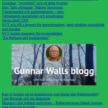
Svenskar, ”svenskhet” och ett delat Sverige
Den ”hårt arbetande” Mårten Skogsmus
Vänsterpartiet och antisemitismen – igen.
Tidögängets skamlöshet och krumbukter
Sterns bluff i DN
SVT och SR:s kryperi för imperiemakten, med värdelös journalistik
som resultat
SVT krattar manegen för en missdådare
”En fruktansvärd kortsiktighet”
Kan vi hoppas på en kommission som klarar upp Palmemordet?
Lars Borgnäs och jag diskuterar
Mannen i den militära uniformen – Palmeutredarna hittade honom,
men frågorna kvarstår