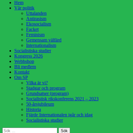
Hoppa
Hem
till
Vår politik
innehåll
Uttalanden
Antirasism
Ekosocialism
Facket
Feminism
Gemensam välfärd
Internationalism
Socialistiska studier
Kongress 2026
Webbshop
Bli medlem
Kontakt
Om SP
Vilka är vi?
Stadgar och program
Grundsatser (program)
Socialistisk rikskonferens 2021 – 2023
50-årsjubileum
Historia
Fjärde Internationalen igår och idag
Socialistiska studier
Sök
Sök