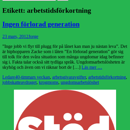
efter:
Etikett:
arbetstidsförkortning
Ingen förlorad generation
Publicerad
Författare
23 mars, 2012
Jorge
den
”Inge jobb vi flyr till plugg för på lånet kan man ju nästan leva”. Det
är hiphopparen Zacke som i låten ”En förlorad generation” gör sig
till tolk för den svåra situation som många ungdomar idag befinner
sig i. Fakta talar också sitt tydliga språk. Ungdomsarbetslösheten är
skyhög och även om vi räknar bort de […]
Läs mer …
Kategorier
Etiketter
Ledare
40-timmars veckan
,
arbetsgivaravgifter
,
arbetstidsförkortning
,
jobbskatteavdraget
,
krogmoms
,
ungdomsarbetslöshet