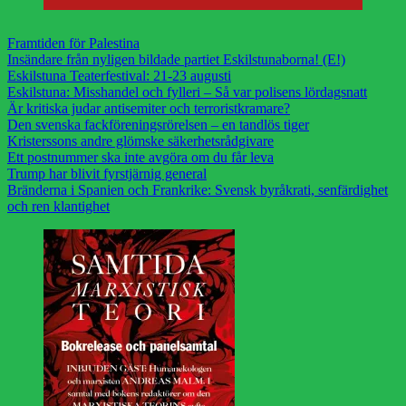
Framtiden för Palestina
Insändare från nyligen bildade partiet Eskilstunaborna! (E!)
Eskilstuna Teaterfestival: 21-23 augusti
Eskilstuna: Misshandel och fylleri – Så var polisens lördagsnatt
Är kritiska judar antisemiter och terroristkramare?
Den svenska fackföreningsrörelsen – en tandlös tiger
Kristerssons andre glömske säkerhetsrådgivare
Ett postnummer ska inte avgöra om du får leva
Trump har blivit fyrstjärnig general
Bränderna i Spanien och Frankrike: Svensk byråkrati, senfärdighet
och ren klantighet