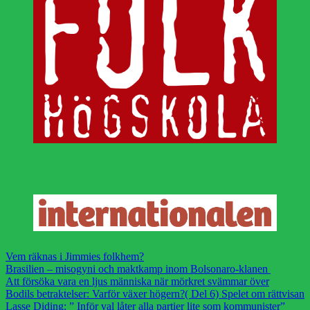
Vem räknas i Jimmies folkhem?
Brasilien – misogyni och maktkamp inom Bolsonaro-klanen
Att försöka vara en ljus människa när mörkret svämmar över
Bodils betraktelser: Varför växer högern?( Del 6) Spelet om rättvisan
Lasse Diding: ” Inför val låter alla partier lite som kommunister”