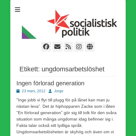
Som medlem i Socialistisk Politik är du medlem i den
Socialistisk Politik
världsomfattande socialistiska Fjärde Internationalen och en viktig
tillgång i kampen för en socialistisk framtid!
Facebook
E-
Webbflöde
Instagram
Webbplats
post
Etikett:
ungdomsarbetslöshet
Ingen förlorad generation
Publicerad
Författare
23 mars, 2012
Jorge
den
”Inge jobb vi flyr till plugg för på lånet kan man ju
nästan leva”. Det är hiphopparen Zacke som i låten
”En förlorad generation” gör sig till tolk för den svåra
situation som många ungdomar idag befinner sig i.
Fakta talar också sitt tydliga språk.
Ungdomsarbetslösheten är skyhög och även om vi