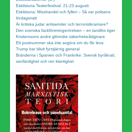
Eskilstuna Teaterfestival: 21-23 augusti
Eskilstuna: Misshandel och fylleri – Så var polisens
lördagsnatt
Är kritiska judar antisemiter och terroristkramare?
Den svenska fackföreningsrörelsen – en tandlös tiger
Kristerssons andre glömske säkerhetsrådgivare
Ett postnummer ska inte avgöra om du får leva
Trump har blivit fyrstjärnig general
Bränderna i Spanien och Frankrike: Svensk byråkrati,
senfärdighet och ren klantighet