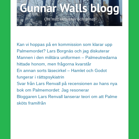
Kan vi hoppas på en kommission som klarar upp
Palmemordet? Lars Borgnäs och jag diskuterar
Mannen i den militära uniformen – Palmeutredarna
hittade honom, men frågorna kvarstår
En annan sorts läsecirkel – Hamlet och Godot
fungerar i rättspsykiatrin
Svar från Lars Renvall på recensionen av hans nya
bok om Palmemordet: Jag resonerar
Bloggaren Lars Renvall lanserar teori om att Palme
sköts framifrån