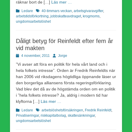
räknar bort de […]
Läs mer …
Kategorier
Etiketter
Ledare
40-timmars veckan
,
arbetsgivaravgifter
,
arbetstidsförkortning
,
jobbskatteavdraget
,
krogmoms
,
ungdomsarbetslöshet
Dåligt betyg för Reinfeldt efter fem år
vid makten
Publicerad
Författare
4 november, 2011
Jorge
den
”Vi avser att föra en politik för hela vårt land och i
hela folkets intresse”. Orden är Fredrik Reinfeldts när
han 2006 vid riksdagens högtidliga öppnande läser ur
den borgerliga alliansens första regeringsförklaring.
Vad blev det då av de högstämda orden om en politik
i ”hela folkets intresse? Ja, aldrig i modern tid har
klyftorna […]
Läs mer …
Kategorier
Etiketter
Ledare
arbetslöshetsförsäkringen
,
Fredrik Reinfeldt
,
Privatiseringar
,
riskkapitalbolag
,
skattesänkningar
,
ungdomsarbetslöshet