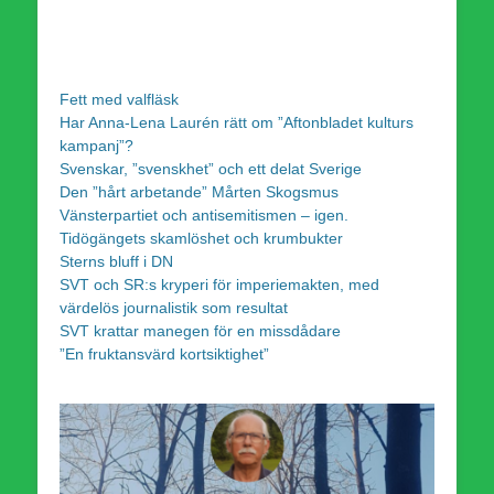
Fett med valfläsk
Har Anna-Lena Laurén rätt om ”Aftonbladet kulturs
kampanj”?
Svenskar, ”svenskhet” och ett delat Sverige
Den ”hårt arbetande” Mårten Skogsmus
Vänsterpartiet och antisemitismen – igen.
Tidögängets skamlöshet och krumbukter
Sterns bluff i DN
SVT och SR:s kryperi för imperiemakten, med
värdelös journalistik som resultat
SVT krattar manegen för en missdådare
”En fruktansvärd kortsiktighet”