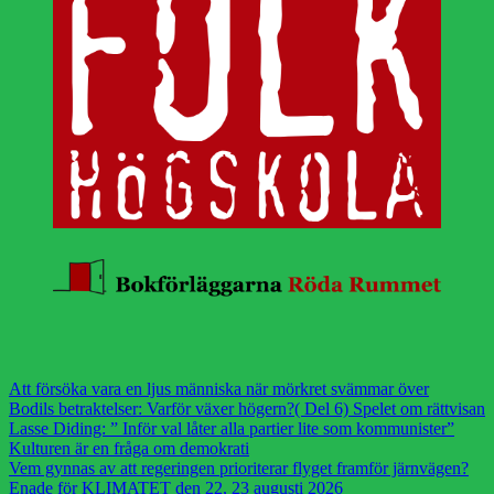
Att försöka vara en ljus människa när mörkret svämmar över
Bodils betraktelser: Varför växer högern?( Del 6) Spelet om rättvisan
Lasse Diding: ” Inför val låter alla partier lite som kommunister”
Kulturen är en fråga om demokrati
Vem gynnas av att regeringen prioriterar flyget framför järnvägen?
Enade för KLIMATET den 22, 23 augusti 2026