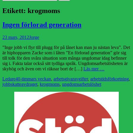
efter:
Etikett:
krogmoms
Ingen förlorad generation
Publicerad
Författare
23 mars, 2012
Jorge
den
”Inge jobb vi flyr till plugg för på lånet kan man ju nästan leva”. Det
är hiphopparen Zacke som i låten ”En förlorad generation” gör sig
till tolk för den svåra situation som många ungdomar idag befinner
sig i. Fakta talar också sitt tydliga språk. Ungdomsarbetslösheten är
skyhög och även om vi räknar bort de […]
Läs mer …
Kategorier
Etiketter
Ledare
40-timmars veckan
,
arbetsgivaravgifter
,
arbetstidsförkortning
,
jobbskatteavdraget
,
krogmoms
,
ungdomsarbetslöshet