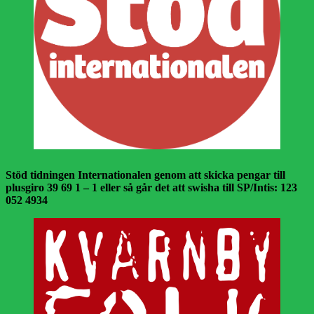
Stöd tidningen Internationalen genom att skicka pengar till
plusgiro 39 69 1 – 1 eller så går det att swisha till SP/Intis: 123
052 4934