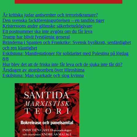
Är kritiska judar antisemiter och terroristkramare?
Den svenska fackföreningsrörelsen – en tandlös tiger
Kristerssons andre glömske säkerhetsrådgivare
Ett postnummer ska inte avgöra om du får leva
Trump har blivit fyrstjärnig general
Bränderna i Spanien och Frankrike: Svensk byråkrati, senfärdighet
och ren klantighet
Eskilstuna: Manifestationer för solidaritet med Palestina på lördag
8/8
Hur blev det att de friska inte får leva och de sjuka inte får dö?
Årsdagen av atombomben över Hiroshima
Eskilstuna: Man sparkade och slog kvinna