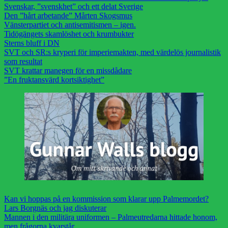
Svenskar, ”svenskhet” och ett delat Sverige
Den ”hårt arbetande” Mårten Skogsmus
Vänsterpartiet och antisemitismen – igen.
Tidögängets skamlöshet och krumbukter
Sterns bluff i DN
SVT och SR:s kryperi för imperiemakten, med värdelös journalistik
som resultat
SVT krattar manegen för en missdådare
”En fruktansvärd kortsiktighet”
Kan vi hoppas på en kommission som klarar upp Palmemordet?
Lars Borgnäs och jag diskuterar
Mannen i den militära uniformen – Palmeutredarna hittade honom,
men frågorna kvarstår