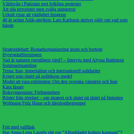
Våldsvåg i Pakistan mot folkliga protester
Att sila terrorister men svälja statsterror
Urkult visar att vänlighet fungerar
40 år sedan Aitik-strejken: Lars Karlsson skriver själv om vad som
hände
Strategidebatt: Bostadsorganisering inom och bortom
Hyresgästföreningen
Vad är naturen egentligen värd? – Intervju med Alyssa Battistoni
Sommarinsamling
Tema: Iran, imperialism och internationell solidaritet
Kriget som slutet på politikens medel
Modet att vara enhörning: Om den svenska vänstern och Iran
Kära läsare
Boksymposium: Förbannelsen
Röster från rörelser – om strategi och slutet på slutet på historien
Wolfgang Fritz Haug och ideologibegreppet
Fett med valfläsk
Har Anna-Lena Laurén rätt om ”Aftonbladet kulturs kampanj”?