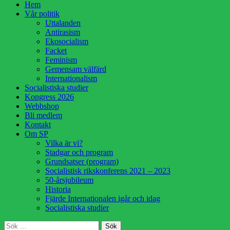
Hoppa
Hem
till
Vår politik
innehåll
Uttalanden
Antirasism
Ekosocialism
Facket
Feminism
Gemensam välfärd
Internationalism
Socialistiska studier
Kongress 2026
Webbshop
Bli medlem
Kontakt
Om SP
Vilka är vi?
Stadgar och program
Grundsatser (program)
Socialistisk rikskonferens 2021 – 2023
50-årsjubileum
Historia
Fjärde Internationalen igår och idag
Socialistiska studier
Sök
Sök