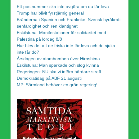
Ett postnummer ska inte avgöra om du får leva
Trump har blivit fyrstjärnig general
Bränderna i Spanien och Frankrike: Svensk byråkrati,
senfärdighet och ren klantighet
Eskilstuna: Manifestationer för solidaritet med
Palestina på lördag 8/8
Hur blev det att de friska inte får leva och de sjuka
inte får dö?
Årsdagen av atombomben över Hiroshima
Eskilstuna: Man sparkade och slog kvinna
Regeringen: NU ska vi införa hårdare straff
Demokratidag på ABF 21 augusti
MP: Sörmland behöver en grön regering!