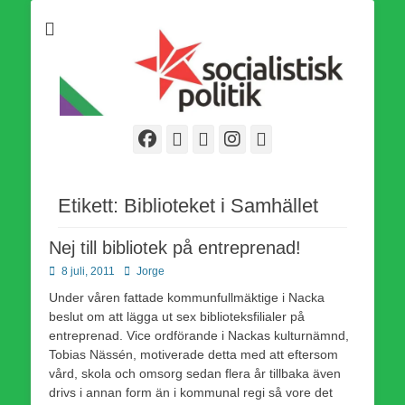
Som medlem i Socialistisk Politik är du medlem i den
Socialistisk Politik
världsomfattande socialistiska Fjärde Internationalen och en viktig
tillgång i kampen för en socialistisk framtid!
Facebook
E-
Webbflöde
Instagram
Webbplats
post
Etikett:
Biblioteket i Samhället
Nej till bibliotek på entreprenad!
Publicerad
Författare
8 juli, 2011
Jorge
den
Under våren fattade kommunfullmäktige i Nacka
beslut om att lägga ut sex biblioteksfilialer på
entreprenad. Vice ordförande i Nackas kulturnämnd,
Tobias Nässén, motiverade detta med att eftersom
vård, skola och omsorg sedan flera år tillbaka även
drivs i annan form än i kommunal regi så vore det