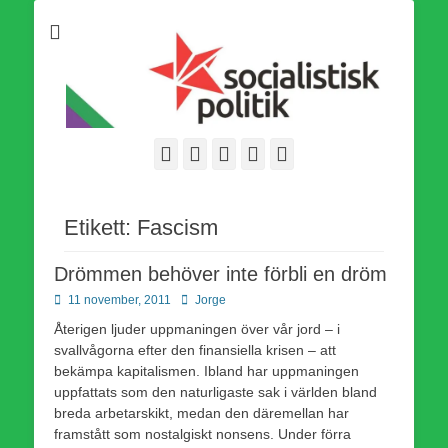
Som medlem i Socialistisk Politik är du medlem i den
Socialistisk Politik
världsomfattande socialistiska Fjärde Internationalen och en viktig
tillgång i kampen för en socialistisk framtid!
Facebook
E-
Webbflöde
Instagram
Webbplats
post
Etikett:
Fascism
Drömmen behöver inte förbli en dröm
Publicerad
Författare
11 november, 2011
Jorge
den
Återigen ljuder uppmaningen över vår jord – i
svallvågorna efter den finansiella krisen – att
bekämpa kapitalismen. Ibland har uppmaningen
uppfattats som den naturligaste sak i världen bland
breda arbetarskikt, medan den däremellan har
framstått som nostalgiskt nonsens. Under förra