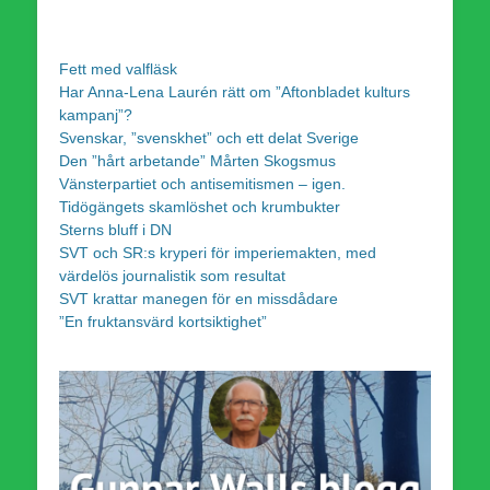
Fett med valfläsk
Har Anna-Lena Laurén rätt om ”Aftonbladet kulturs
kampanj”?
Svenskar, ”svenskhet” och ett delat Sverige
Den ”hårt arbetande” Mårten Skogsmus
Vänsterpartiet och antisemitismen – igen.
Tidögängets skamlöshet och krumbukter
Sterns bluff i DN
SVT och SR:s kryperi för imperiemakten, med
värdelös journalistik som resultat
SVT krattar manegen för en missdådare
”En fruktansvärd kortsiktighet”