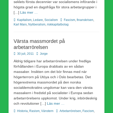
seklets första decennier var socialismens införande i
högsta grad en dagsfråga för stora arbetargrupper i
[…]
Läs mer …
Kategorier
Etiketter
Kapitalism
,
Ledare
,
Socialism
Fascism
,
finanskrisen
,
Karl Marx
,
Nyliberalism
,
riskkapitalbolag
Värsta massmordet på
arbetarrörelsen
Publicerad
Författare
30 juli, 2011
Jorge
den
Aldrig tidigare har arbetarrörelsen under fredliga
förhållanden i Europa drabbats av en sådan
massaker. Insikten om det bör finnas med när
högerterrorn på Utöya och i Oslo bearbetas. Det
högerextrema massmordet på den norska
socialdemokratins ungdomar kan vara den värsta
massakern i fredstid på socialister i Europa sedan
arbetarrörelsens uppkomst. Under krig, inbördeskrig
och revolutioner […]
Läs mer …
Kategorier
Etiketter
Historia
,
Rasism
,
Vänstern
Arbetarrörelsen
,
Fascism
,