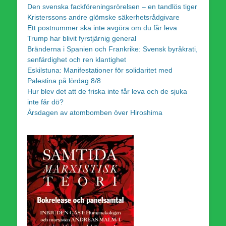
Den svenska fackföreningsrörelsen – en tandlös tiger
Kristerssons andre glömske säkerhetsrådgivare
Ett postnummer ska inte avgöra om du får leva
Trump har blivit fyrstjärnig general
Bränderna i Spanien och Frankrike: Svensk byråkrati,
senfärdighet och ren klantighet
Eskilstuna: Manifestationer för solidaritet med
Palestina på lördag 8/8
Hur blev det att de friska inte får leva och de sjuka
inte får dö?
Årsdagen av atombomben över Hiroshima