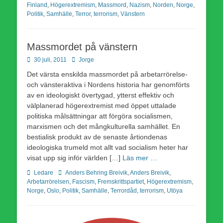
Finland
,
Högerextremism
,
Massmord
,
Nazism
,
Norden
,
Norge
,
Politik
,
Samhälle
,
Terror
,
terrorism
,
Vänstern
Massmordet på vänstern
Publicerad
Författare
30 juli, 2011
Jorge
den
Det värsta enskilda massmordet på arbetarrörelse-
och vänsteraktiva i Nordens historia har genomförts
av en ideologiskt övertygad, ytterst effektiv och
välplanerad högerextremist med öppet uttalade
politiska målsättningar att förgöra socialismen,
marxismen och det mångkulturella samhället. En
bestialisk produkt av de senaste årtiondenas
ideologiska trumeld mot allt vad socialism heter har
visat upp sig inför världen […]
Läs mer …
Kategorier
Etiketter
Ledare
Anders Behring Breivik
,
Anders Breivik
,
Arbetarrörelsen
,
Fascism
,
Fremskrittspartiet
,
Högerextremism
,
Norge
,
Oslo
,
Politik
,
Samhälle
,
Terrordåd
,
terrorism
,
Utöya