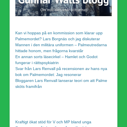
Kan vi hoppas på en kommission som klarar upp
Palmemordet? Lars Borgnäs och jag diskuterar
Mannen i den militära uniformen – Palmeutredarna
hittade honom, men frågorna kvarstår
En annan sorts läsecirkel – Hamlet och Godot
fungerar i rättspsykiatrin
Svar från Lars Renvall på recensionen av hans nya
bok om Palmemordet: Jag resonerar
Bloggaren Lars Renvall lanserar teori om att Palme
sköts framifrån
Kraftigt ökat stöd för V och MP bland unga