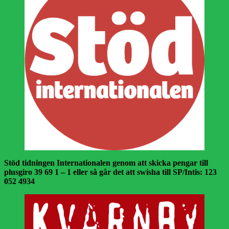
Stöd tidningen Internationalen genom att skicka pengar till
plusgiro 39 69 1 – 1 eller så går det att swisha till SP/Intis: 123
052 4934