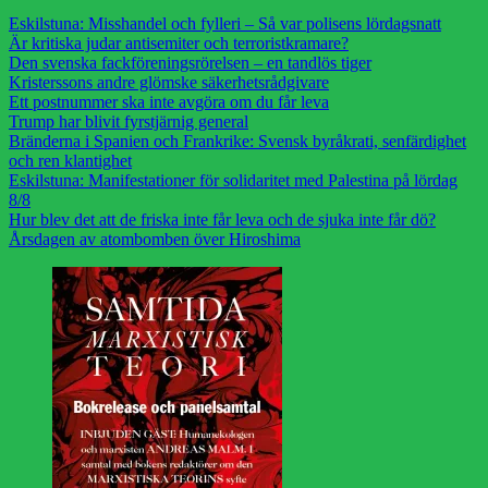
Eskilstuna: Misshandel och fylleri – Så var polisens lördagsnatt
Är kritiska judar antisemiter och terroristkramare?
Den svenska fackföreningsrörelsen – en tandlös tiger
Kristerssons andre glömske säkerhetsrådgivare
Ett postnummer ska inte avgöra om du får leva
Trump har blivit fyrstjärnig general
Bränderna i Spanien och Frankrike: Svensk byråkrati, senfärdighet
och ren klantighet
Eskilstuna: Manifestationer för solidaritet med Palestina på lördag
8/8
Hur blev det att de friska inte får leva och de sjuka inte får dö?
Årsdagen av atombomben över Hiroshima