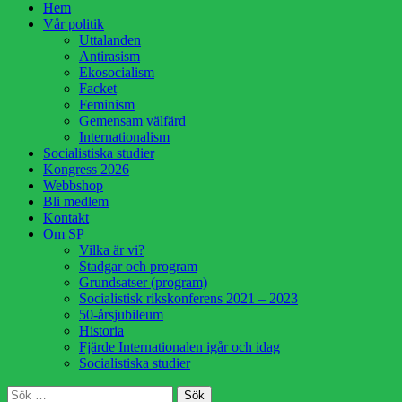
Hoppa
Hem
till
Vår politik
innehåll
Uttalanden
Antirasism
Ekosocialism
Facket
Feminism
Gemensam välfärd
Internationalism
Socialistiska studier
Kongress 2026
Webbshop
Bli medlem
Kontakt
Om SP
Vilka är vi?
Stadgar och program
Grundsatser (program)
Socialistisk rikskonferens 2021 – 2023
50-årsjubileum
Historia
Fjärde Internationalen igår och idag
Socialistiska studier
Sök
Sök