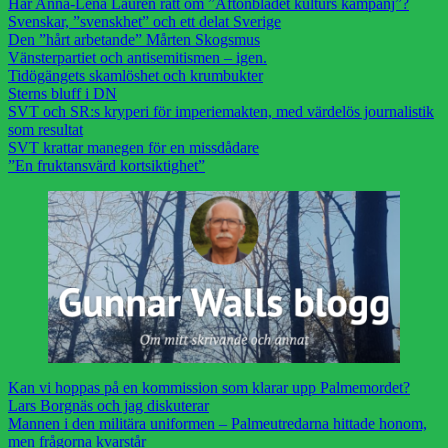
Har Anna-Lena Laurén rätt om ”Aftonbladet kulturs kampanj”?
Svenskar, ”svenskhet” och ett delat Sverige
Den ”hårt arbetande” Mårten Skogsmus
Vänsterpartiet och antisemitismen – igen.
Tidögängets skamlöshet och krumbukter
Sterns bluff i DN
SVT och SR:s kryperi för imperiemakten, med värdelös journalistik
som resultat
SVT krattar manegen för en missdådare
”En fruktansvärd kortsiktighet”
Kan vi hoppas på en kommission som klarar upp Palmemordet?
Lars Borgnäs och jag diskuterar
Mannen i den militära uniformen – Palmeutredarna hittade honom,
men frågorna kvarstår