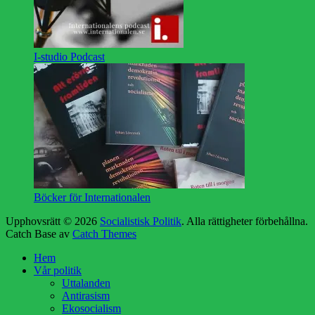
I-studio Podcast
Böcker för Internationalen
Upphovsrätt © 2026
Socialistisk Politik
. Alla rättigheter förbehållna.
Catch Base av
Catch Themes
Rulla
Hem
upp
Vår politik
Uttalanden
Antirasism
Ekosocialism