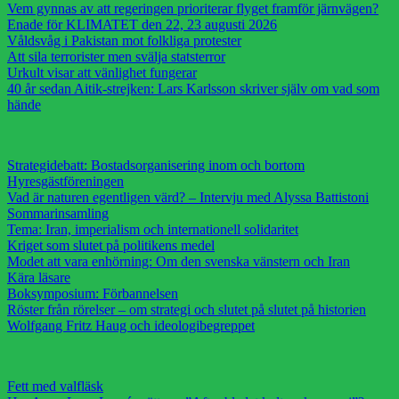
Vem gynnas av att regeringen prioriterar flyget framför järnvägen?
Enade för KLIMATET den 22, 23 augusti 2026
Våldsvåg i Pakistan mot folkliga protester
Att sila terrorister men svälja statsterror
Urkult visar att vänlighet fungerar
40 år sedan Aitik-strejken: Lars Karlsson skriver själv om vad som
hände
Strategidebatt: Bostadsorganisering inom och bortom
Hyresgästföreningen
Vad är naturen egentligen värd? – Intervju med Alyssa Battistoni
Sommarinsamling
Tema: Iran, imperialism och internationell solidaritet
Kriget som slutet på politikens medel
Modet att vara enhörning: Om den svenska vänstern och Iran
Kära läsare
Boksymposium: Förbannelsen
Röster från rörelser – om strategi och slutet på slutet på historien
Wolfgang Fritz Haug och ideologibegreppet
Fett med valfläsk