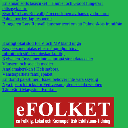
En annan sorts läsecirkel – Hamlet och Godot fungerar i
rättspsykiatrin
Svar från Lars Renvall på recensionen av hans nya bok om
Palmemordet: Jag resonerar
Bloggaren Lars Renvall lanserar teori om att Palme sköts framifrån
Kraftigt ökat stöd för V och MP bland unga
Sex personer åtalas efter mångmiljonhärva
Inbrott och stölder minskar kraftigt
Kylvatten försvinner inte – apropå stora datacenter
Vänstern och sociala medier
Änglamakerskan i Helsingborg
Vänsterpartiets familjepaket
En dömd palestinier i Israel behöver inte vara skyldig
Nya tips och tricks för Fediversum, den sociala webben
Tänkvärt i Magasinet Konkret