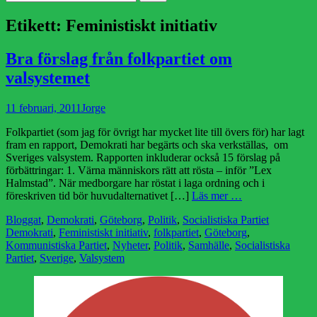
efter:
Etikett:
Feministiskt initiativ
Bra förslag från folkpartiet om
valsystemet
Publicerad
Författare
11 februari, 2011
Jorge
den
Folkpartiet (som jag för övrigt har mycket lite till övers för) har lagt
fram en rapport, Demokrati har begärts och ska verkställas, om
Sveriges valsystem. Rapporten inkluderar också 15 förslag på
förbättringar: 1. Värna människors rätt att rösta – inför ”Lex
Halmstad”. När medborgare har röstat i laga ordning och i
föreskriven tid bör huvudalternativet […]
Läs mer …
Kategorier
Etiketter
Bloggat
,
Demokrati
,
Göteborg
,
Politik
,
Socialistiska Partiet
Demokrati
,
Feministiskt initiativ
,
folkpartiet
,
Göteborg
,
Kommunistiska Partiet
,
Nyheter
,
Politik
,
Samhälle
,
Socialistiska
Partiet
,
Sverige
,
Valsystem