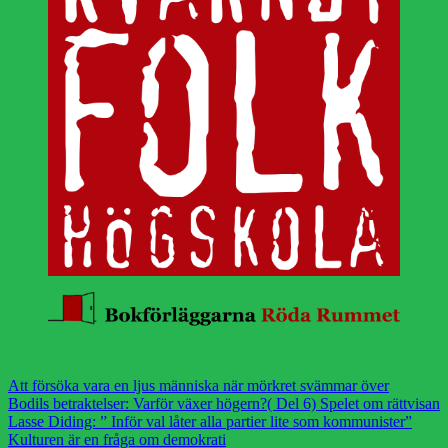
Att försöka vara en ljus människa när mörkret svämmar över
Bodils betraktelser: Varför växer högern?( Del 6) Spelet om rättvisan
Lasse Diding: ” Inför val låter alla partier lite som kommunister”
Kulturen är en fråga om demokrati