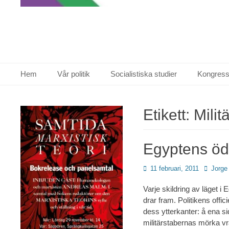
Primär meny
Hoppa
Hem
Vår politik
Socialistiska studier
Kongress
till
innehåll
Etikett:
Milit
Egyptens öde
Publicerad
Författa
11 februari, 2011
Jorge
den
Varje skildring av läget i
drar fram. Politikens offic
dess ytterkanter: å ena s
militärstabernas mörka vrår