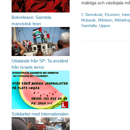
mäktiga och västlojala mi
Kategorier
Demokrati
,
Ekonomi
,
Inter
Bokrelease: Samtida
Mubarak
,
Militären
,
Militärku
marxistisk teori
Samhälle
,
Uppror
Uttalande från SP: Ta avstånd
från Israels terror
Solidaritet med Internationalen