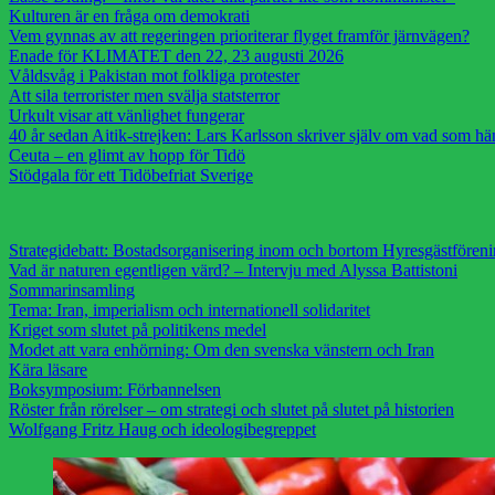
Kulturen är en fråga om demokrati
Vem gynnas av att regeringen prioriterar flyget framför järnvägen?
Enade för KLIMATET den 22, 23 augusti 2026
Våldsvåg i Pakistan mot folkliga protester
Att sila terrorister men svälja statsterror
Urkult visar att vänlighet fungerar
40 år sedan Aitik-strejken: Lars Karlsson skriver själv om vad som h
Ceuta – en glimt av hopp för Tidö
Stödgala för ett Tidöbefriat Sverige
Strategidebatt: Bostadsorganisering inom och bortom Hyresgästfören
Vad är naturen egentligen värd? – Intervju med Alyssa Battistoni
Sommarinsamling
Tema: Iran, imperialism och internationell solidaritet
Kriget som slutet på politikens medel
Modet att vara enhörning: Om den svenska vänstern och Iran
Kära läsare
Boksymposium: Förbannelsen
Röster från rörelser – om strategi och slutet på slutet på historien
Wolfgang Fritz Haug och ideologibegreppet