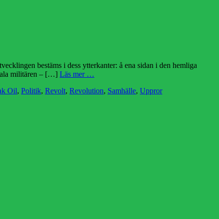
utvecklingen bestäms i dess ytterkanter: å ena sidan i den hemliga
jala militären – […]
Läs mer …
ak Oil
,
Politik
,
Revolt
,
Revolution
,
Samhälle
,
Uppror