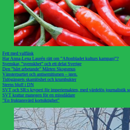
Fett med valfläsk
Har Anna-Lena Laurén rätt om ”Aftonbladet kulturs kampanj”?
Svenskar, ”svenskhet” och ett delat Sverige
Den ”hårt arbetande” Mårten Skogsmus
Vänsterpartiet och antisemitismen – igen.
Tidögängets skamlöshet och krumbukter
Sterns bluff i DN
SVT och SR:s kryperi för imperiemakten, med värdelös journalistik s
SVT krattar manegen för en missdådare
”En fruktansvärd kortsiktighet”