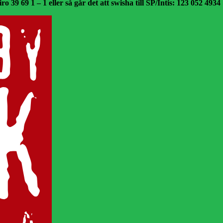
o 39 69 1 – 1 eller så går det att swisha till SP/Intis: 123 052 4934