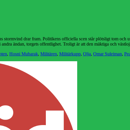
ns stormvind drar fram. Politikens officiella scen står plötsligt tom och 
 andra ändan, torgets offentlighet. Troligt är att den mäktiga och västlo
pten
,
Hosni Mubarak
,
Militären
,
Militärkupp
,
Olja
,
Omar Suleiman
,
Pe