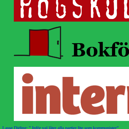
Lasse Diding: ” Inför val låter alla partier lite som kommunister”