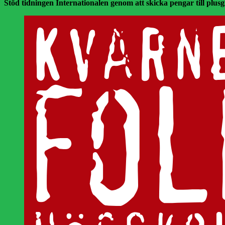
Stöd tidningen Internationalen genom att skicka pengar till plusgir