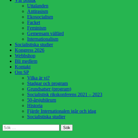
Vår politik
innehåll
Uttalanden
Antirasism
Ekosocialism
Facket
Feminism
Gemensam välfärd
Internationalism
Socialistiska studier
Kongress 2026
Webbshop
Bli medlem
Kontakt
Om SP
Vilka är vi?
Stadgar och program
Grundsatser (program)
Socialistisk rikskonferens 2021 – 2023
50-årsjubileum
Historia
Fjärde Internationalen igår och idag
Socialistiska studier
Sök
Sök
efter: