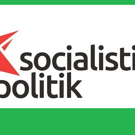
socialistiska Fjärde Internationalen och en viktig tillgång i kampen för 