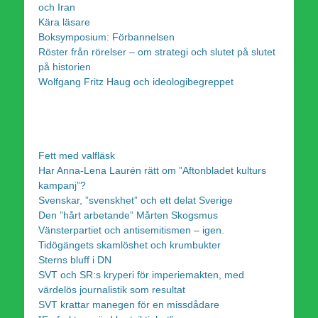
och Iran
Kära läsare
Boksymposium: Förbannelsen
Röster från rörelser – om strategi och slutet på slutet
på historien
Wolfgang Fritz Haug och ideologibegreppet
Fett med valfläsk
Har Anna-Lena Laurén rätt om ”Aftonbladet kulturs
kampanj”?
Svenskar, ”svenskhet” och ett delat Sverige
Den ”hårt arbetande” Mårten Skogsmus
Vänsterpartiet och antisemitismen – igen.
Tidögängets skamlöshet och krumbukter
Sterns bluff i DN
SVT och SR:s kryperi för imperiemakten, med
värdelös journalistik som resultat
SVT krattar manegen för en missdådare