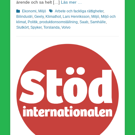
ärende och sa helt […]
Läs mer …
Kategorier
Etiketter
Ekonomi
,
Miljö
Arbete och fackliga rättigheter
,
Bilindustri
,
Geely
,
Klimathot
,
Lars Henriksson
,
Miljö
,
Miljö och
klimat
,
Politik
,
produktionsomställning
,
Saab
,
Samhälle
,
Slutkört
,
Spyker
,
Torslanda
,
Volvo