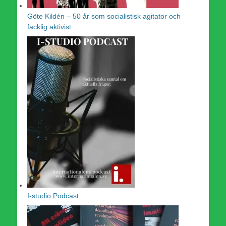
Göte Kildén – 50 år som socialistisk agitator och
facklig aktivist
I-studio Podcast