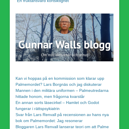
”En fruktansvärd kortsiktighet”
Kan vi hoppas på en kommission som klarar upp
Palmemordet? Lars Borgnäs och jag diskuterar
Mannen i den militära uniformen – Palmeutredarna
hittade honom, men frågorna kvarstår
En annan sorts läsecirkel – Hamlet och Godot
fungerar i rättspsykiatrin
Svar från Lars Renvall på recensionen av hans nya
bok om Palmemordet: Jag resonerar
Bloggaren Lars Renvall lanserar teori om att Palme