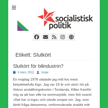
Som medlem i Socialistisk Politik är du medlem i den
Socialistisk Politik
världsomfattande socialistiska Fjärde Internationalen och en viktig
tillgång i kampen för en socialistisk framtid!
Facebook
E-
Webbflöde
Instagram
Webbplats
post
Etikett:
Slutkört
Slutkört för bilindustrin?
Publicerad
Författare
3 mars, 2011
Jorge
den
En majdag 1978 uttalade jag mitt livs mest
betydelsefulla lögn. Jag var 19 år och stod i kö på
Volvos anställningskontor i Torslanda. Killen framför
mig sa att han ville ha sommarjobb, men fick svaret:
»Det har vi inga« och vände snopet om. Jag, som
tänkt fråga detsamma, omformulerade snabbt mitt