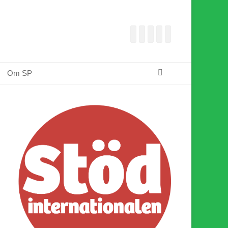
Facebook
E-
Webbflöde
Instagram
Webbplats
post
Sök
Om SP