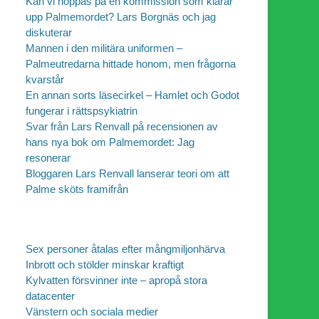
Kan vi hoppas på en kommission som klarar
upp Palmemordet? Lars Borgnäs och jag
diskuterar
Mannen i den militära uniformen –
Palmeutredarna hittade honom, men frågorna
kvarstår
En annan sorts läsecirkel – Hamlet och Godot
fungerar i rättspsykiatrin
Svar från Lars Renvall på recensionen av
hans nya bok om Palmemordet: Jag
resonerar
Bloggaren Lars Renvall lanserar teori om att
Palme sköts framifrån
Sex personer åtalas efter mångmiljonhärva
Inbrott och stölder minskar kraftigt
Kylvatten försvinner inte – apropå stora
datacenter
Vänstern och sociala medier