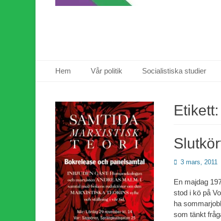
Primär meny
Hoppa
Hem
Vår politik
Socialistiska studier
till
innehåll
Etikett
Slutkör
Publicerad
3 mars, 2011
den
En majdag 1978
stod i kö på Vo
ha sommarjobb,
som tänkt frå