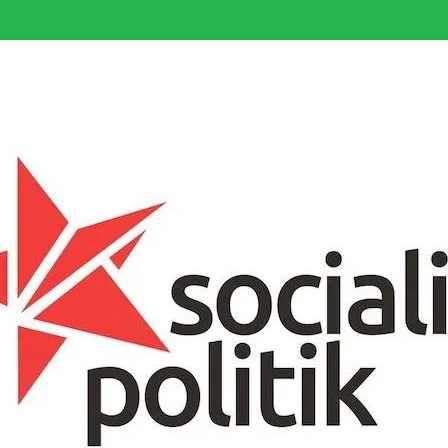
somfattande socialistiska Fjärde Internationalen och en viktig tillgång i kampe
k