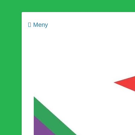
Meny
Som medlem i Socialistisk Politik är du medlem i den värld
Socialistisk Politi