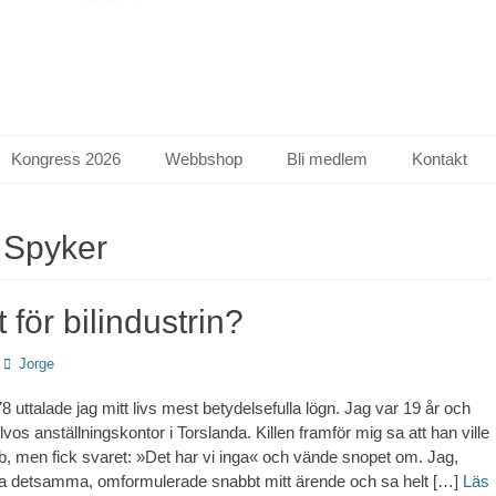
Kongress 2026
Webbshop
Bli medlem
Kontakt
:
Spyker
t för bilindustrin?
Författare
Jorge
 uttalade jag mitt livs mest betydelsefulla lögn. Jag var 19 år och
lvos anställningskontor i Torslanda. Killen framför mig sa att han ville
 men fick svaret: »Det har vi inga« och vände snopet om. Jag,
ga detsamma, omformulerade snabbt mitt ärende och sa helt […]
Läs