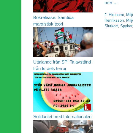
mer …
Kategorier
Ekonomi
,
Milj
Bokrelease: Samtida
Henriksson
,
Milj
marxistisk teori
Slutkört
,
Spyker
Uttalande från SP: Ta avstånd
från Israels terror
Solidaritet med Internationalen