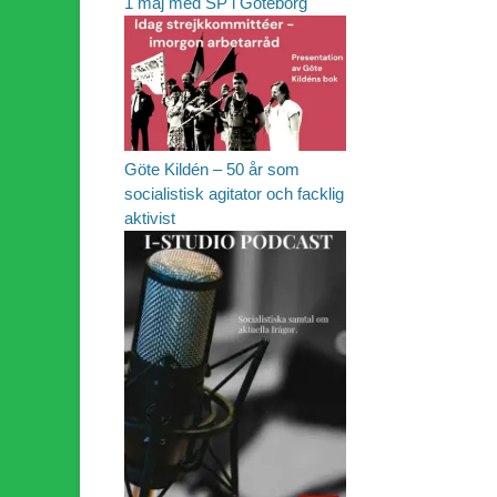
1 maj med SP i Göteborg
Göte Kildén – 50 år som
socialistisk agitator och facklig
aktivist