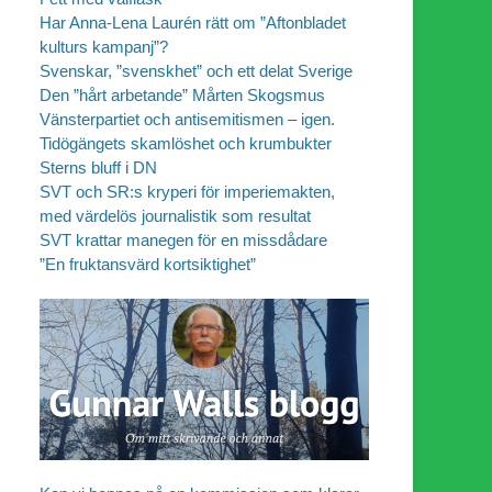
Har Anna-Lena Laurén rätt om ”Aftonbladet
kulturs kampanj”?
Svenskar, ”svenskhet” och ett delat Sverige
Den ”hårt arbetande” Mårten Skogsmus
Vänsterpartiet och antisemitismen – igen.
Tidögängets skamlöshet och krumbukter
Sterns bluff i DN
SVT och SR:s kryperi för imperiemakten,
med värdelös journalistik som resultat
SVT krattar manegen för en missdådare
”En fruktansvärd kortsiktighet”