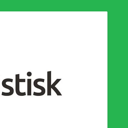
n för en socialistisk framtid!