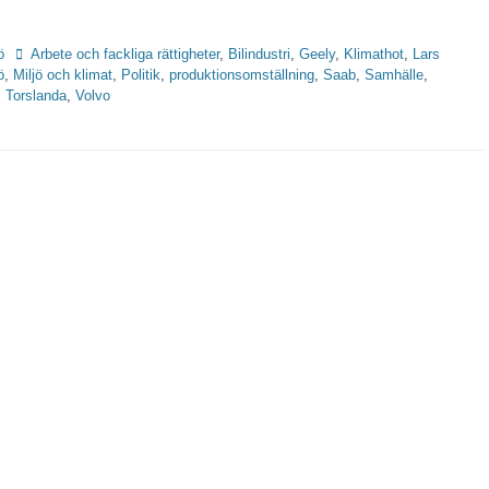
Etiketter
ö
Arbete och fackliga rättigheter
,
Bilindustri
,
Geely
,
Klimathot
,
Lars
ö
,
Miljö och klimat
,
Politik
,
produktionsomställning
,
Saab
,
Samhälle
,
,
Torslanda
,
Volvo