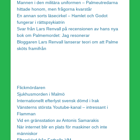
Mannen i den militära uniformen – Palmeutredarna
hittade honom, men frågorna kvarstår
En annan sorts läsecirkel – Hamlet och Godot
fungerar i rättspsykiatrin
Svar från Lars Renvall på recensionen av hans nya
bok om Palmemordet: Jag resonerar
Bloggaren Lars Renvall lanserar teori om att Palme
sköts framifrån
Flickmördaren
Sjukhusmorden i Malmö
Internationellt efterlyst svensk dömd i Irak
Vänsterns största Youtube-kanal – intressant i
Flamman
Vid en gränsstation av Antonis Samarakis
När internet blir en plats för maskiner och inte
människor
Efterskörd från Fotbolls-VM