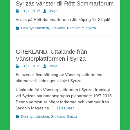
Syrizas vänster till Rött Sommarforum
Publicerad
Författare
13 juli, 2015
Jorge
den
Vi ses på Rött Sommarforum i Jönköping 18-23 juli!
Kategorier
Den nya vänstern
,
Grekland
,
Rött Forum
,
Syriza
GREKLAND. Uttalande från
Vänsterplattformen i Syriza
Publicerad
Författare
13 juli, 2015
Jorge
den
En svensk översättning av Vänsterplattformens
alternativ till ledningens linje i Syriza.
Uttalande från Vänsterplattformen i Syriza, framlagt
vid Syrizas parlamentsgrupps plenarmöte 10/7 2015.
Denna version är något förkortad och kommer från
Jacobin Magazine. […]
Läs mer …
Kategorier
Den nya vänstern
,
Grekland
,
Syriza