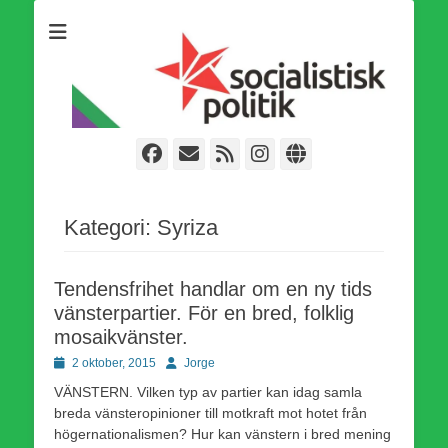
Som medlem i Socialistisk Politik är du medlem i den
Socialistisk Politik
världsomfattande socialistiska Fjärde Internationalen och en viktig
tillgång i kampen för en socialistisk framtid!
Facebook
E-
Webbflöde
Instagram
Webbplats
post
Kategori:
Syriza
Tendensfrihet handlar om en ny tids
vänsterpartier. För en bred, folklig
mosaikvänster.
Publicerad
Författare
2 oktober, 2015
Jorge
den
VÄNSTERN. Vilken typ av partier kan idag samla
breda vänsteropinioner till motkraft mot hotet från
högernationalismen? Hur kan vänstern i bred mening