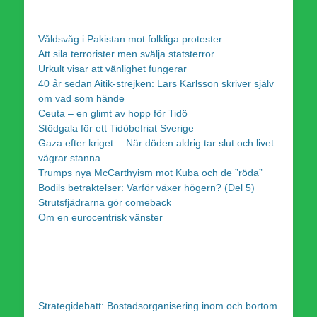
Våldsvåg i Pakistan mot folkliga protester
Att sila terrorister men svälja statsterror
Urkult visar att vänlighet fungerar
40 år sedan Aitik-strejken: Lars Karlsson skriver själv
om vad som hände
Ceuta – en glimt av hopp för Tidö
Stödgala för ett Tidöbefriat Sverige
Gaza efter kriget… När döden aldrig tar slut och livet
vägrar stanna
Trumps nya McCarthyism mot Kuba och de ”röda”
Bodils betraktelser: Varför växer högern? (Del 5)
Strutsfjädrarna gör comeback
Om en eurocentrisk vänster
Strategidebatt: Bostadsorganisering inom och bortom