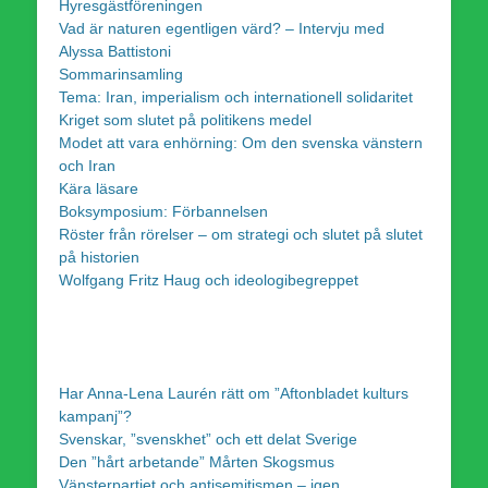
Hyresgästföreningen
Vad är naturen egentligen värd? – Intervju med
Alyssa Battistoni
Sommarinsamling
Tema: Iran, imperialism och internationell solidaritet
Kriget som slutet på politikens medel
Modet att vara enhörning: Om den svenska vänstern
och Iran
Kära läsare
Boksymposium: Förbannelsen
Röster från rörelser – om strategi och slutet på slutet
på historien
Wolfgang Fritz Haug och ideologibegreppet
Har Anna-Lena Laurén rätt om ”Aftonbladet kulturs
kampanj”?
Svenskar, ”svenskhet” och ett delat Sverige
Den ”hårt arbetande” Mårten Skogsmus
Vänsterpartiet och antisemitismen – igen.