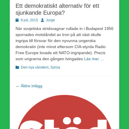
Ett demokratiskt alternativ för ett
sjunkande Europa?
Publicerad
Författare
9 juli, 2015
Jorge
den
När sovjetiska stridsvagnar rullade in i Budapest 1956
sporrades motståndet av tron på att väst skulle
ingripa till försvar för den nyvunna ungerska
demokratin (inte minst eftersom CIA-styrda Radio
Free Europe lovade ett NATO-ingripande). Precis
som ungrarna den gången tvingades
Läs mer …
Kategorier
Den nya vänstern
,
Syriza
Inläggsnavigering
←
Äldre inlägg