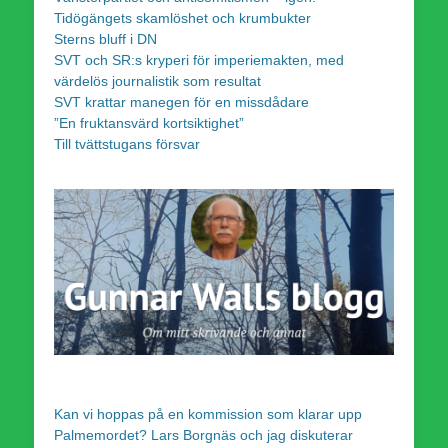
Tidögängets skamlöshet och krumbukter
Sterns bluff i DN
SVT och SR:s kryperi för imperiemakten, med
värdelös journalistik som resultat
SVT krattar manegen för en missdådare
”En fruktansvärd kortsiktighet”
Till tvättstugans försvar
Kan vi hoppas på en kommission som klarar upp
Palmemordet? Lars Borgnäs och jag diskuterar