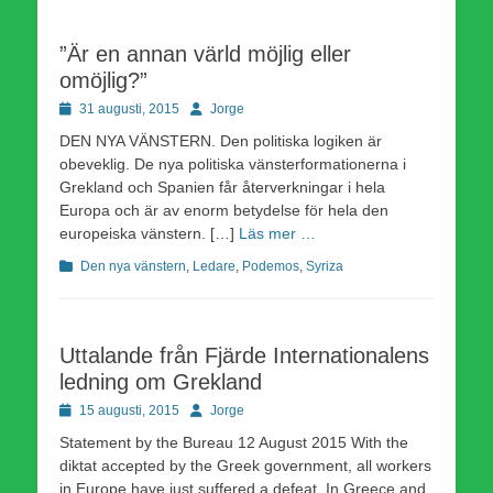
”Är en annan värld möjlig eller
omöjlig?”
Publicerad
Författare
31 augusti, 2015
Jorge
den
DEN NYA VÄNSTERN. Den politiska logiken är
obeveklig. De nya politiska vänsterformationerna i
Grekland och Spanien får återverkningar i hela
Europa och är av enorm betydelse för hela den
europeiska vänstern. […]
Läs mer …
Kategorier
Den nya vänstern
,
Ledare
,
Podemos
,
Syriza
Uttalande från Fjärde Internationalens
ledning om Grekland
Publicerad
Författare
15 augusti, 2015
Jorge
den
Statement by the Bureau 12 August 2015 With the
diktat accepted by the Greek government, all workers
in Europe have just suffered a defeat. In Greece and