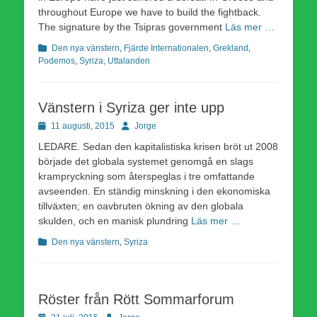
throughout Europe we have to build the fightback.
The signature by the Tsipras government
Läs mer …
Kategorier
Den nya vänstern
,
Fjärde Internationalen
,
Grekland
,
Podemos
,
Syriza
,
Uttalanden
Vänstern i Syriza ger inte upp
Publicerad
Författare
11 augusti, 2015
Jorge
den
LEDARE. Sedan den kapitalistiska krisen bröt ut 2008
började det globala systemet genomgå en slags
krampryckning som återspeglas i tre omfattande
avseenden. En ständig minskning i den ekonomiska
tillväxten; en oavbruten ökning av den globala
skulden, och en manisk plundring
Läs mer …
Kategorier
Den nya vänstern
,
Syriza
Röster från Rött Sommarforum
Publicerad
Författare