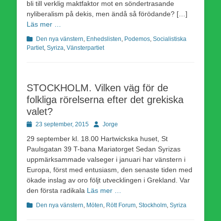
bli till verklig maktfaktor mot en söndertrasande
nyliberalism på dekis, men ändå så förödande? […]
Läs mer …
Kategorier
Den nya vänstern
,
Enhedslisten
,
Podemos
,
Socialistiska
Partiet
,
Syriza
,
Vänsterpartiet
STOCKHOLM. Vilken väg för de
folkliga rörelserna efter det grekiska
valet?
Publicerad
Författare
23 september, 2015
Jorge
den
29 september kl. 18.00 Hartwickska huset, St
Paulsgatan 39 T-bana Mariatorget Sedan Syrizas
uppmärksammade valseger i januari har vänstern i
Europa, först med entusiasm, den senaste tiden med
ökade inslag av oro följt utvecklingen i Grekland. Var
den första radikala
Läs mer …
Kategorier
Den nya vänstern
,
Möten
,
Rött Forum
,
Stockholm
,
Syriza