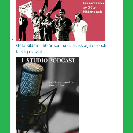
Göte Kildén – 50 år som socialistisk agitator och
facklig aktivist