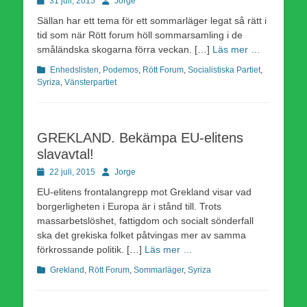
31 juli, 2015
Jorge
den
Sällan har ett tema för ett sommarläger legat så rätt i
tid som när Rött forum höll sommarsamling i de
småländska skogarna förra veckan. […]
Läs mer …
Kategorier
Enhedslisten
,
Podemos
,
Rött Forum
,
Socialistiska Partiet
,
Syriza
,
Vänsterpartiet
GREKLAND. Bekämpa EU-elitens
slavavtal!
Publicerad
Författare
22 juli, 2015
Jorge
den
EU-elitens frontalangrepp mot Grekland visar vad
borgerligheten i Europa är i stånd till. Trots
massarbetslöshet, fattigdom och socialt sönderfall
ska det grekiska folket påtvingas mer av samma
förkrossande politik. […]
Läs mer …
Kategorier
Grekland
,
Rött Forum
,
Sommarläger
,
Syriza