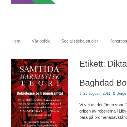
Primär meny
Hoppa
Hem
Vår politik
Socialistiska studier
Kongress
till
innehåll
Etikett:
Dikta
Baghdad Bob 
Publicerad
Författa
23 augusti, 2011
Jorge
den
Vi vet att det första som f
gripen av rebellerna i Liby
bara på promenadavstånd