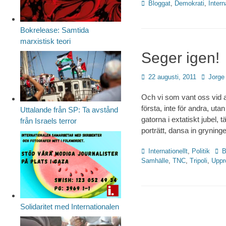
Kategorier
Bloggat
,
Demokrati
,
Intern
Bokrelease: Samtida
marxistisk teori
Seger igen!
Publicerad
Författa
22 augusti, 2011
Jorge
den
Och vi som vant oss vid at
första, inte för andra, uta
Uttalande från SP: Ta avstånd
gatorna i extatiskt jubel,
från Israels terror
porträtt, dansa in gryning
Kategorier
Etik
Internationellt
,
Politik
B
Samhälle
,
TNC
,
Tripoli
,
Uppr
Solidaritet med Internationalen