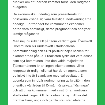
rubriker om att ”barnen kommer först i den rödgröna
budgeten”.
De ekonomiska underlag som presenterats för
politikerna visade sig vara felaktiga, nedskärningarna
onödiga. Förtroendet för kommunens ekonomer
borde vara obefintligt, deras prognoser och analyser
kraftigt ifrågasatta.
Men nej, nu rullar allt på ”som vanligt” igen. Överskott
i kommunen blir underskott i stadsdelarna.
Kommunledning och SDN-politiker böjer nacken för
ekonomernas påbud. I realiteten tycks det vara dessa
som styr kommunen, inte den valda majoriteten.
Tjänstemännen är antingen inkompetenta, vilket
knappast är troligt, eller så har de en agenda som
definitivt inte är i samklang med valresultatet. En
agenda som innebär nedmontering av kvalitén i den
offentliga välfärden till förmån för privata ”lösningar”
och att driva kommunen med vinst för att motivera
skattesänkningar. Allt detta utan hänsyn till hur det
drabbar barn, unga och gamla ute i stadsdelarna.