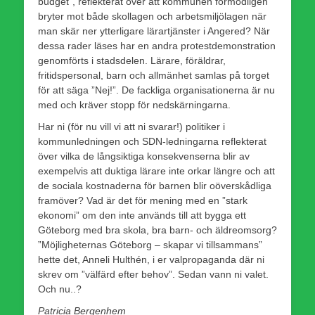
budget”, reflekterat över att kommunen förmodligen
bryter mot både skollagen och arbetsmiljölagen när
man skär ner ytterligare lärartjänster i Angered? När
dessa rader läses har en andra protestdemonstration
genomförts i stadsdelen. Lärare, föräldrar,
fritidspersonal, barn och allmänhet samlas på torget
för att säga ”Nej!”. De fackliga organisationerna är nu
med och kräver stopp för nedskärningarna.
Har ni (för nu vill vi att ni svarar!) politiker i
kommunledningen och SDN-ledningarna reflekterat
över vilka de långsiktiga konsekvenserna blir av
exempelvis att duktiga lärare inte orkar längre och att
de sociala kostnaderna för barnen blir oöverskådliga
framöver? Vad är det för mening med en ”stark
ekonomi” om den inte används till att bygga ett
Göteborg med bra skola, bra barn- och äldreomsorg?
”Möjligheternas Göteborg – skapar vi tillsammans”
hette det, Anneli Hulthén, i er valpropaganda där ni
skrev om ”välfärd efter behov”. Sedan vann ni valet.
Och nu..?
Patricia Bergenhem