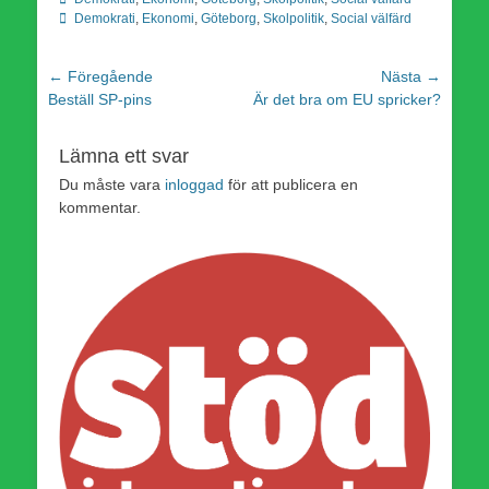
Demokrati
,
Ekonomi
,
Göteborg
,
Skolpolitik
,
Social välfärd
Inläggsnavigering
← Föregående
Nästa →
Föregående
Nästa
Beställ SP-pins
Är det bra om EU spricker?
inlägg:
inlägg:
Lämna ett svar
Du måste vara
inloggad
för att publicera en
kommentar.