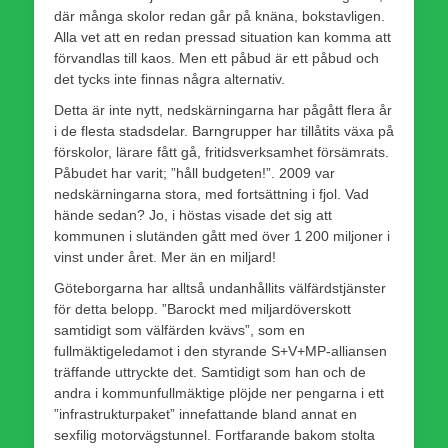
där många skolor redan går på knäna, bokstavligen.
Alla vet att en redan pressad situation kan komma att
förvandlas till kaos. Men ett påbud är ett påbud och
det tycks inte finnas några alternativ.
Detta är inte nytt, nedskärningarna har pågått flera år
i de flesta stadsdelar. Barngrupper har tillåtits växa på
förskolor, lärare fått gå, fritidsverksamhet försämrats.
Påbudet har varit; ”håll budgeten!”. 2009 var
nedskärningarna stora, med fortsättning i fjol. Vad
hände sedan? Jo, i höstas visade det sig att
kommunen i slutänden gått med över 1 200 miljoner i
vinst under året. Mer än en miljard!
Göteborgarna har alltså undanhållits välfärdstjänster
för detta belopp. ”Barockt med miljardöverskott
samtidigt som välfärden kvävs”, som en
fullmäktigeledamot i den styrande S+V+MP-alliansen
träffande uttryckte det. Samtidigt som han och de
andra i kommunfullmäktige plöjde ner pengarna i ett
”infrastrukturpaket” innefattande bland annat en
sexfilig motorvägstunnel. Fortfarande bakom stolta