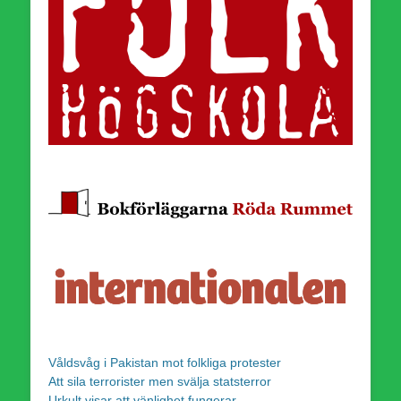
Våldsvåg i Pakistan mot folkliga protester
Att sila terrorister men svälja statsterror
Urkult visar att vänlighet fungerar