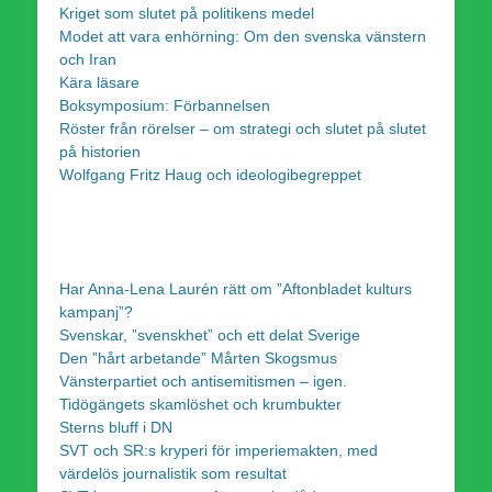
Kriget som slutet på politikens medel
Modet att vara enhörning: Om den svenska vänstern
och Iran
Kära läsare
Boksymposium: Förbannelsen
Röster från rörelser – om strategi och slutet på slutet
på historien
Wolfgang Fritz Haug och ideologibegreppet
Har Anna-Lena Laurén rätt om ”Aftonbladet kulturs
kampanj”?
Svenskar, ”svenskhet” och ett delat Sverige
Den ”hårt arbetande” Mårten Skogsmus
Vänsterpartiet och antisemitismen – igen.
Tidögängets skamlöshet och krumbukter
Sterns bluff i DN
SVT och SR:s kryperi för imperiemakten, med
värdelös journalistik som resultat