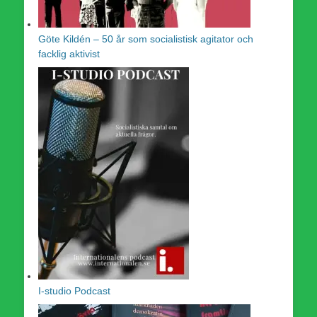
Göte Kildén – 50 år som socialistisk agitator och
facklig aktivist
I-studio Podcast