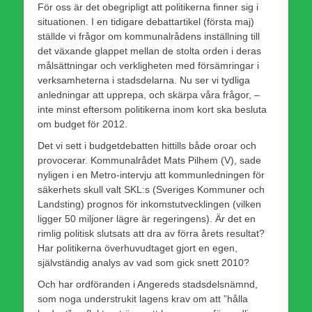
För oss är det obegripligt att politikerna finner sig i
situationen. I en tidigare debattartikel (första maj)
ställde vi frågor om kommunalrådens inställning till
det växande glappet mellan de stolta orden i deras
målsättningar och verkligheten med försämringar i
verksamheterna i stadsdelarna. Nu ser vi tydliga
anledningar att upprepa, och skärpa våra frågor, –
inte minst eftersom politikerna inom kort ska besluta
om budget för 2012.
Det vi sett i budgetdebatten hittills både oroar och
provocerar. Kommunalrådet Mats Pilhem (V), sade
nyligen i en Metro-intervju att kommunledningen för
säkerhets skull valt SKL:s (Sveriges Kommuner och
Landsting) prognos för inkomstutvecklingen (vilken
ligger 50 miljoner lägre är regeringens). Är det en
rimlig politisk slutsats att dra av förra årets resultat?
Har politikerna överhuvudtaget gjort en egen,
självständig analys av vad som gick snett 2010?
Och har ordföranden i Angereds stadsdelsnämnd,
som noga understrukit lagens krav om att ”hålla