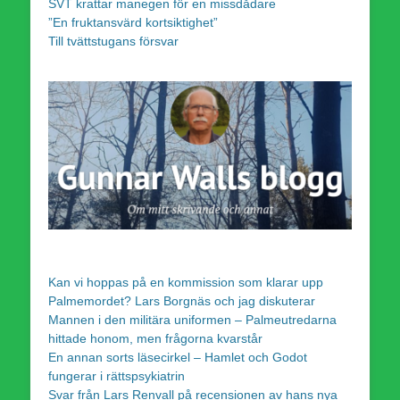
SVT krattar manegen för en missdådare
”En fruktansvärd kortsiktighet”
Till tvättstugans försvar
Kan vi hoppas på en kommission som klarar upp
Palmemordet? Lars Borgnäs och jag diskuterar
Mannen i den militära uniformen – Palmeutredarna
hittade honom, men frågorna kvarstår
En annan sorts läsecirkel – Hamlet och Godot
fungerar i rättspsykiatrin
Svar från Lars Renvall på recensionen av hans nya