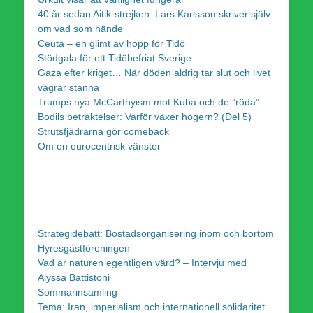
40 år sedan Aitik-strejken: Lars Karlsson skriver själv
om vad som hände
Ceuta – en glimt av hopp för Tidö
Stödgala för ett Tidöbefriat Sverige
Gaza efter kriget… När döden aldrig tar slut och livet
vägrar stanna
Trumps nya McCarthyism mot Kuba och de ”röda”
Bodils betraktelser: Varför växer högern? (Del 5)
Strutsfjädrarna gör comeback
Om en eurocentrisk vänster
Strategidebatt: Bostadsorganisering inom och bortom
Hyresgästföreningen
Vad är naturen egentligen värd? – Intervju med
Alyssa Battistoni
Sommarinsamling
Tema: Iran, imperialism och internationell solidaritet