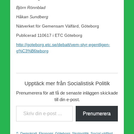
Björn Rönnblad
Håkan Sundberg
Nätverket för Gemensam Välfärd, Göteborg
Publicerad 110617 i ETC Göteborg
http://goteborg.etc.se/debatt/vem-styr-egentligen-
g%C3%B6teborg
Upptäck mer från Socialistisk Politik
Prenumerera för att få de senaste inläggen skickade
till din e-post.
Skriv din e-post …
Prenumerera
Kategorier
Etiketter
Demokrati
,
Ekonomi
,
Göteborg
,
Skolpolitik
,
Social välfärd