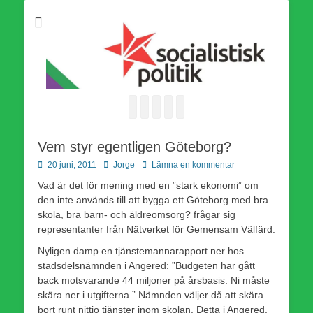
Som medlem i Socialistisk Politik är du medlem i den
Socialistisk Politik
världsomfattande socialistiska Fjärde Internationalen och en viktig
tillgång i kampen för en socialistisk framtid!
Facebook
E-
Webbflöde
Instagram
Webbplats
post
Vem styr egentligen Göteborg?
Publicerad
Författare
20 juni, 2011
Jorge
Lämna en kommentar
den
Vad är det för mening med en ”stark ekonomi” om
den inte används till att bygga ett Göteborg med bra
skola, bra barn- och äldreomsorg? frågar sig
representanter från Nätverket för Gemensam Välfärd.
Nyligen damp en tjänstemannarapport ner hos
stadsdelsnämnden i Angered: ”Budgeten har gått
back motsvarande 44 miljoner på årsbasis. Ni måste
skära ner i utgifterna.” Nämnden väljer då att skära
bort runt nittio tjänster inom skolan. Detta i Angered,