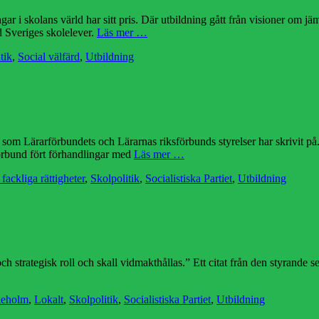
i skolans värld har sitt pris. Där utbildning gått från visioner om jämli
d Sveriges skolelever.
Läs mer …
tik
,
Social välfärd
,
Utbildning
 som Lärarförbundets och Lärarnas riksförbunds styrelser har skrivit på. 
förbund fört förhandlingar med
Läs mer …
fackliga rättigheter
,
Skolpolitik
,
Socialistiska Partiet
,
Utbildning
h strategisk roll och skall vidmakthållas.” Ett citat från den styrande se
tter
leholm
,
Lokalt
,
Skolpolitik
,
Socialistiska Partiet
,
Utbildning