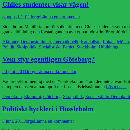
Chiles studenter visar vägen!
Publicerad
Författare
8 augusti, 2011
Jorge
Lämna en kommentar
den
Stockholm: Manifestation för solidaritet med Chiles studenter som mob
gratis utbildning och förstatliganden av kopparindustrin för omfördeln
Kategorier
Aktioner
,
Demonstrationer
,
Internationellt
,
Kapitalism
,
Lokalt
,
Möten
Politik
,
Skolpolitik
,
Socialistiska Partiet
,
Stockholm
,
Utbildning
Vem styr egentligen Göteborg?
Publicerad
Författare
20 juni, 2011
Jorge
Lämna en kommentar
den
Vad är det för mening med en ”stark ekonomi” om den inte används til
damp en tjänstemannarapport ner hos stadsdelsnämnden
Läs mer …
Kategorier
Etiketter
Demokrati
,
Ekonomi
,
Göteborg
,
Skolpolitik
,
Social välfärd
Demokrati
Politiskt hyckleri i Hässleholm
Publicerad
Författare
3 juni, 2011
Jorge
Lämna en kommentar
den