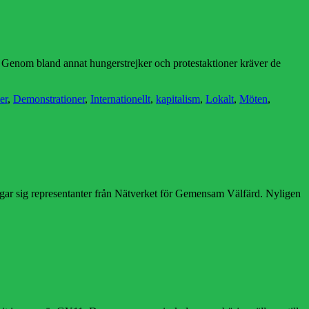
t. Genom bland annat hungerstrejker och protestaktioner kräver de
er
er
,
Demonstrationer
,
Internationellt
,
kapitalism
,
Lokalt
,
Möten
,
ågar sig representanter från Nätverket för Gemensam Välfärd. Nyligen