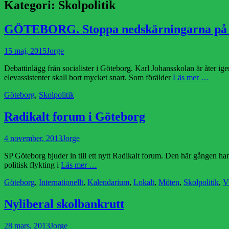
Kategori:
Skolpolitik
GÖTEBORG. Stoppa nedskärningarna på K
Publicerad
Författare
15 maj, 2015
Jorge
den
Debattinlägg från socialister i Göteborg. Karl Johansskolan är åter ig
elevassistenter skall bort mycket snart. Som förälder
Läs mer …
Kategorier
Göteborg
,
Skolpolitik
Radikalt forum i Göteborg
Publicerad
Författare
4 november, 2013
Jorge
den
SP Göteborg bjuder in till ett nytt Radikalt forum. Den här gången han
politisk flykting i
Läs mer …
Kategorier
Göteborg
,
Internationellt
,
Kalendarium
,
Lokalt
,
Möten
,
Skolpolitik
,
V
Nyliberal skolbankrutt
Publicerad
Författare
28 mars, 2013
Jorge