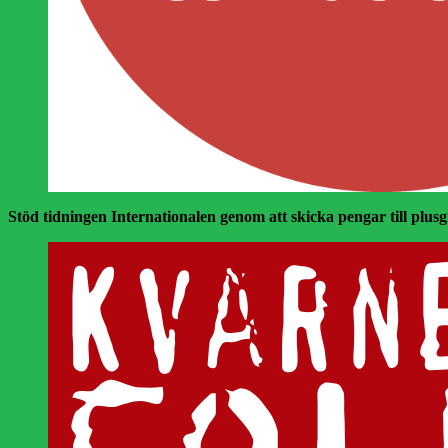
Stöd tidningen Internationalen genom att skicka pengar till plusgir