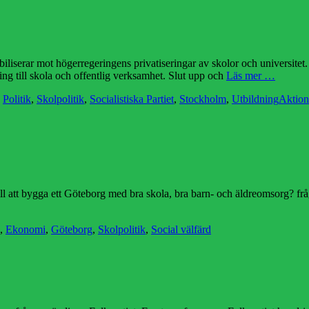
iliserar mot högerregeringens privatiseringar av skolor och universite
ing till skola och offentlig verksamhet. Slut upp och
Läs mer …
Etikett
,
Politik
,
Skolpolitik
,
Socialistiska Partiet
,
Stockholm
,
Utbildning
Aktion
l att bygga ett Göteborg med bra skola, bra barn- och äldreomsorg? fr
,
Ekonomi
,
Göteborg
,
Skolpolitik
,
Social välfärd