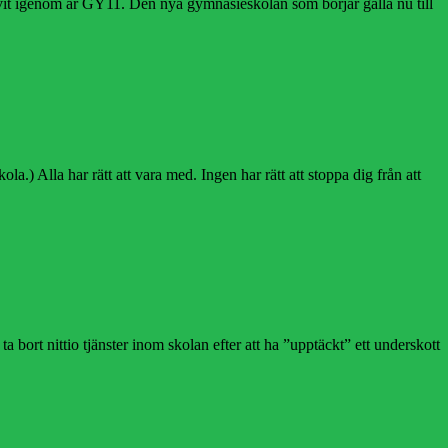
 drivit igenom är GY11. Den nya gymnasieskolan som börjar gälla nu till
 Alla har rätt att vara med. Ingen har rätt att stoppa dig från att
a bort nittio tjänster inom skolan efter att ha ”upptäckt” ett underskott