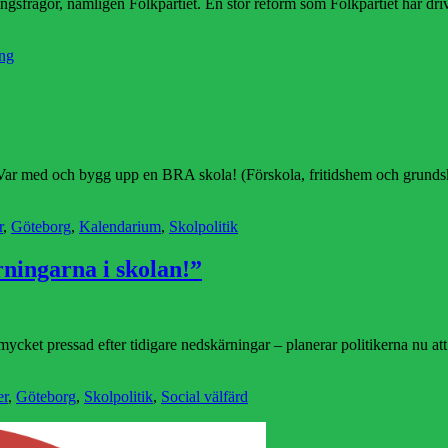
ildningsfrågor, nämligen Folkpartiet. En stor reform som Folkpartiet har
ing
r med och bygg upp en BRA skola! (Förskola, fritidshem och grundskola.)
r
,
Göteborg
,
Kalendarium
,
Skolpolitik
ningarna i skolan!”
cket pressad efter tidigare nedskärningar – planerar politikerna nu att t
er
,
Göteborg
,
Skolpolitik
,
Social välfärd