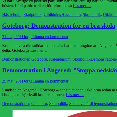
Vi har i Sverige ett politiskt parti som har profilerat sig hårt på utb
hösten. I folkpartiretoriken för reformen så
Läs mer …
Kategorier
Etiketter
Hässleholm
,
Skolpolitik
,
Utbildning
Hässleholm
,
Skolpolitik
,
Utbildn
Göteborg: Demonstration för en bra skola
Publicerad
Författare
31 maj, 2011
Jorge
Lämna en kommentar
den
Kom och visa din solidaritet med alla barn och ungdomar i Angered. Va
delta. Göteborgs
Läs mer …
Kategorier
Etiketter
Demonstrationer
,
Göteborg
,
Kalendarium
,
Skolpolitik
Demonstratione
Demonstration i Angered: ”Stoppa nedskär
Publicerad
Författare
25 maj, 2011
Jorge
Lämna en kommentar
den
I stadsdelen Angered i Göteborg – där situationen i skolorna redan är my
i budgeten. Igår kväll kom reaktionen.
Läs mer …
Kategorier
Etiketter
Demonstrationer
,
Göteborg
,
Skolpolitik
,
Social välfärd
Demonstration