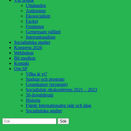
Vår politik
innehåll
Uttalanden
Antirasism
Ekosocialism
Facket
Feminism
Gemensam välfärd
Internationalism
Socialistiska studier
Kongress 2026
Webbshop
Bli medlem
Kontakt
Om SP
Vilka är vi?
Stadgar och program
Grundsatser (program)
Socialistisk rikskonferens 2021 – 2023
50-årsjubileum
Historia
Fjärde Internationalen igår och idag
Socialistiska studier
Sök
Sök
efter: