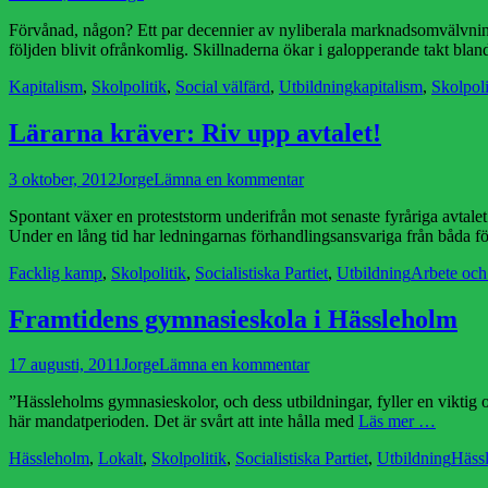
den
Förvånad, någon? Ett par decennier av nyliberala marknadsomvälvningar 
följden blivit ofrånkomlig. Skillnaderna ökar i galopperande takt blan
Kategorier
Etiketter
Kapitalism
,
Skolpolitik
,
Social välfärd
,
Utbildning
kapitalism
,
Skolpoli
Lärarna kräver: Riv upp avtalet!
Publicerad
Författare
3 oktober, 2012
Jorge
Lämna en kommentar
den
Spontant växer en proteststorm underifrån mot senaste fyråriga avtalet
Under en lång tid har ledningarnas förhandlingsansvariga från båda 
Kategorier
Etiketter
Facklig kamp
,
Skolpolitik
,
Socialistiska Partiet
,
Utbildning
Arbete och 
Framtidens gymnasieskola i Hässleholm
Publicerad
Författare
17 augusti, 2011
Jorge
Lämna en kommentar
den
”Hässleholms gymnasieskolor, och dess utbildningar, fyller en viktig oc
här mandatperioden. Det är svårt att inte hålla med
Läs mer …
Kategorier
Etike
Hässleholm
,
Lokalt
,
Skolpolitik
,
Socialistiska Partiet
,
Utbildning
Häss