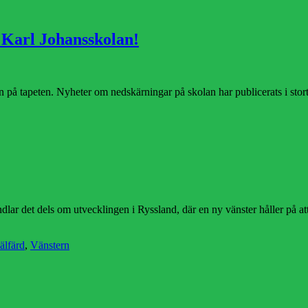
arl Johansskolan!
en på tapeten. Nyheter om nedskärningar på skolan har publicerats i stort
dlar det dels om utvecklingen i Ryssland, där en ny vänster håller på att
älfärd
,
Vänstern