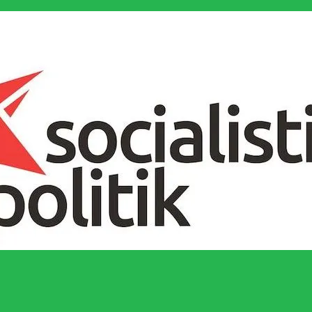
socialistiska Fjärde Internationalen och en viktig tillgång i kampen för 