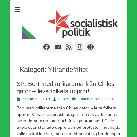
Som medlem i Socialistisk Politik är du medlem i den
Socialistisk Politik
världsomfattande socialistiska Fjärde Internationalen och en viktig
tillgång i kampen för en socialistisk framtid!
Facebook
E-
Webbflöde
Instagram
Webbplats
post
Kategori:
Yttrandefrihet
SP: Bort med militärerna från Chiles
gator – leve folkets uppror!
Publicerad
Författare
23 oktober, 2019
agnes
Lämna en kommentar
den
Bort med militärerna från Chiles gator – leve folkets
uppror! Vi har de senaste dagarna nåtts av bilder av
stora demonstrationer och folkliga protester i Chile.
Skolelever startade upproret med protester mot höjda
kollektivtrafikpriser, men snabbt anslöt sig breda lager