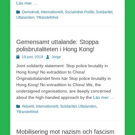
Läs mer …
Kategorier
Demokrati
,
Internationellt
,
Socialistisk Politik
,
Solidaritet
,
Uttalanden
,
Yttrandefrihet
Gemensamt uttalande: Stoppa
polisbrutaliteten i Hong Kong!
Publicerad
Författare
19 juni, 2019
Jorge
den
Joint solidarity statement: Stop police brutality in
Hong Kong! No extradition to China!
Originaluttalandet finns här Stop police brutality in
Hong Kong! No extradition to China! We, the
undersigned organisations, are deeply concerned
about the high-handed approach by the
Läs mer …
Kategorier
Aktuellt
,
Internationellt
,
Solidaritet
,
Uttalanden
,
Yttrandefrihet
Mobilisering mot nazism och fascism