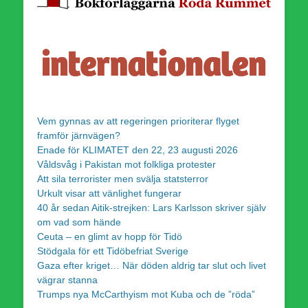
Vem gynnas av att regeringen prioriterar flyget
framför järnvägen?
Enade för KLIMATET den 22, 23 augusti 2026
Våldsvåg i Pakistan mot folkliga protester
Att sila terrorister men svälja statsterror
Urkult visar att vänlighet fungerar
40 år sedan Aitik-strejken: Lars Karlsson skriver själv
om vad som hände
Ceuta – en glimt av hopp för Tidö
Stödgala för ett Tidöbefriat Sverige
Gaza efter kriget… När döden aldrig tar slut och livet
vägrar stanna
Trumps nya McCarthyism mot Kuba och de ”röda”