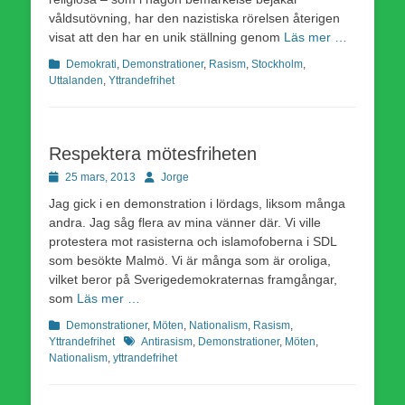
våldsutövning, har den nazistiska rörelsen återigen
visat att den har en unik ställning genom
Läs mer …
Kategorier
Demokrati
,
Demonstrationer
,
Rasism
,
Stockholm
,
Uttalanden
,
Yttrandefrihet
Respektera mötesfriheten
Publicerad
Författare
25 mars, 2013
Jorge
den
Jag gick i en demonstration i lördags, liksom många
andra. Jag såg flera av mina vänner där. Vi ville
protestera mot rasisterna och islamofoberna i SDL
som besökte Malmö. Vi är många som är oroliga,
vilket beror på Sverigedemokraternas framgångar,
som
Läs mer …
Kategorier
Demonstrationer
,
Möten
,
Nationalism
,
Rasism
,
Etiketter
Yttrandefrihet
Antirasism
,
Demonstrationer
,
Möten
,
Nationalism
,
yttrandefrihet