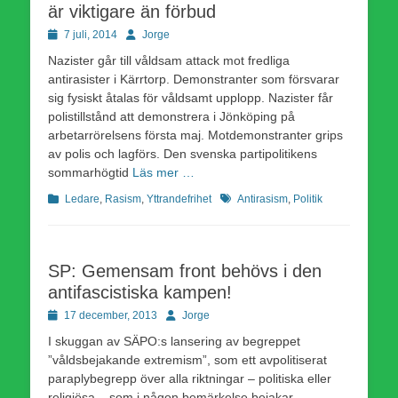
är viktigare än förbud
Publicerad
Författare
7 juli, 2014
Jorge
den
Nazister går till våldsam attack mot fredliga
antirasister i Kärrtorp. Demonstranter som försvarar
sig fysiskt åtalas för våldsamt upplopp. Nazister får
polistillstånd att demonstrera i Jönköping på
arbetarrörelsens första maj. Motdemonstranter grips
av polis och lagförs. Den svenska partipolitikens
sommarhögtid
Läs mer …
Kategorier
Etiketter
Ledare
,
Rasism
,
Yttrandefrihet
Antirasism
,
Politik
SP: Gemensam front behövs i den
antifascistiska kampen!
Publicerad
Författare
17 december, 2013
Jorge
den
I skuggan av SÄPO:s lansering av begreppet
”våldsbejakande extremism”, som ett avpolitiserat
paraplybegrepp över alla riktningar – politiska eller
religiösa – som i någon bemärkelse bejakar