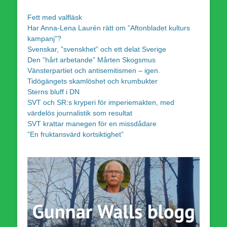
Fett med valfläsk
Har Anna-Lena Laurén rätt om ”Aftonbladet kulturs
kampanj”?
Svenskar, ”svenskhet” och ett delat Sverige
Den ”hårt arbetande” Mårten Skogsmus
Vänsterpartiet och antisemitismen – igen.
Tidögängets skamlöshet och krumbukter
Sterns bluff i DN
SVT och SR:s kryperi för imperiemakten, med
värdelös journalistik som resultat
SVT krattar manegen för en missdådare
”En fruktansvärd kortsiktighet”