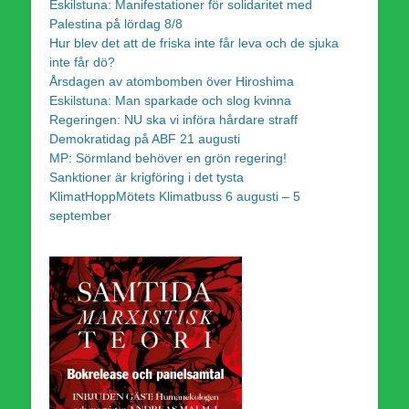
Eskilstuna: Manifestationer för solidaritet med
Palestina på lördag 8/8
Hur blev det att de friska inte får leva och de sjuka
inte får dö?
Årsdagen av atombomben över Hiroshima
Eskilstuna: Man sparkade och slog kvinna
Regeringen: NU ska vi införa hårdare straff
Demokratidag på ABF 21 augusti
MP: Sörmland behöver en grön regering!
Sanktioner är krigföring i det tysta
KlimatHoppMötets Klimatbuss 6 augusti – 5
september