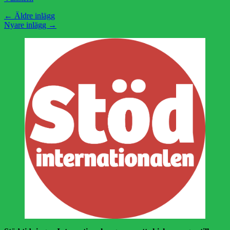
Inläggsnavigering
←
Äldre inlägg
Nyare inlägg
→