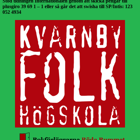
Stöd tidningen Internationalen genom att skicka pengar till
plusgiro 39 69 1 – 1 eller så går det att swisha till SP/Intis: 123
052 4934