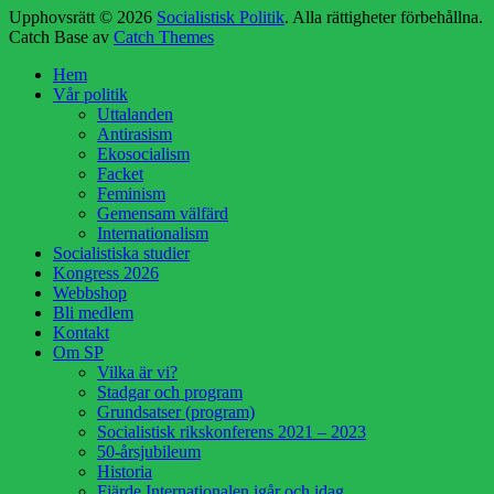
Upphovsrätt © 2026
Socialistisk Politik
. Alla rättigheter förbehållna.
Catch Base av
Catch Themes
Rulla
Hem
upp
Vår politik
Uttalanden
Antirasism
Ekosocialism
Facket
Feminism
Gemensam välfärd
Internationalism
Socialistiska studier
Kongress 2026
Webbshop
Bli medlem
Kontakt
Om SP
Vilka är vi?
Stadgar och program
Grundsatser (program)
Socialistisk rikskonferens 2021 – 2023
50-årsjubileum
Historia
Fjärde Internationalen igår och idag