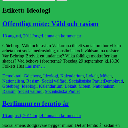
efter:
Etikett:
Ideologi
Offentligt möte: Våld och rasism
Publicerad
Författare
18 augusti, 2011
Jorge
Lämna en kommentar
den
Göteborg: Våld och rasism Välkomna till ett samtal om hur vi kan
arbeta mot social nedrustning, muslimhat och våldsamma rasister.
Var Behring Breivik ett undantag? Vilka folkliga motkrafter kan
skapas? Vad behövs i förorterna? Torsdag 29 september, kl.18.30
Folkets Hus
Läs mer …
Kategorier
Demokrati
,
Göteborg
,
Ideologi
,
Kalendarium
,
Lokalt
,
Möten
,
Etiketter
Nationalism
,
Rasism
,
Social välfärd
,
Socialistiska Partiet
Demokrati
,
Göteborg
,
Ideologi
,
Kalendarium
,
Lokalt
,
Möten
,
Nationalism
,
Rasism
,
Social välfärd
,
Socialistiska Partiet
Berlinmuren femtio år
Publicerad
Författare
16 augusti, 2011
Jorge
Lämna en kommentar
den
Socialismens dödgrävare bygger murar. Det är femtio år sedan en