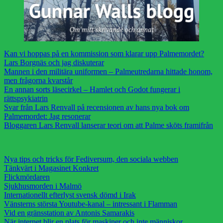
Kan vi hoppas på en kommission som klarar upp Palmemordet?
Lars Borgnäs och jag diskuterar
Mannen i den militära uniformen – Palmeutredarna hittade honom,
men frågorna kvarstår
En annan sorts läsecirkel – Hamlet och Godot fungerar i
rättspsykiatrin
Svar från Lars Renvall på recensionen av hans nya bok om
Palmemordet: Jag resonerar
Bloggaren Lars Renvall lanserar teori om att Palme sköts framifrån
Nya tips och tricks för Fediversum, den sociala webben
Tänkvärt i Magasinet Konkret
Flickmördaren
Sjukhusmorden i Malmö
Internationellt efterlyst svensk dömd i Irak
Vänsterns största Youtube-kanal – intressant i Flamman
Vid en gränsstation av Antonis Samarakis
När internet blir en plats för maskiner och inte människor