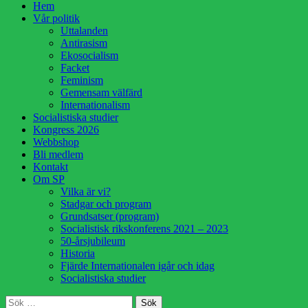
Hoppa
Hem
till
Vår politik
innehåll
Uttalanden
Antirasism
Ekosocialism
Facket
Feminism
Gemensam välfärd
Internationalism
Socialistiska studier
Kongress 2026
Webbshop
Bli medlem
Kontakt
Om SP
Vilka är vi?
Stadgar och program
Grundsatser (program)
Socialistisk rikskonferens 2021 – 2023
50-årsjubileum
Historia
Fjärde Internationalen igår och idag
Socialistiska studier
Sök
Sök