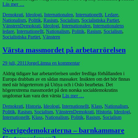
Läs mer …
Kategorier
Demokrati
,
Ideologi
,
Internationalen
,
Internationellt
,
Ledare
,
Nationalism
,
Politik
,
Rasism
,
Socialism
,
Socialistiska Partiet
,
Etiketter
Vänstern
Demokrati
,
Ideologi
,
Internationalen
,
Internationalens
ledare
,
Internationellt
,
Nationalism
,
Politik
,
Rasism
,
Socialism
,
Socialistiska Partiet
,
Vänstern
Värsta massmordet på arbetarrörelsen
Publicerad
Författare
29 juli, 2011
Jorge
Lämna en kommentar
den
Aldrig tidigare har arbetarrörelsen under fredliga förhållanden i
Europa drabbats av en sådan massaker. Insikten om det bör finnas
med när högerterrorn på Utöya och i Oslo bearbetas. Det
högerextrema massmordet på den norska socialdemokratins
ungdomar kan vara den värsta
Läs mer …
Kategorier
Demokrati
,
Historia
,
Ideologi
,
Internationellt
,
Klass
,
Nationalism
,
Etiketter
Politik
,
Rasism
,
Socialism
,
Vänstern
Demokrati
,
Historia
,
Ideologi
,
Internationellt
,
Klass
,
Nationalism
,
Politik
,
Rasism
,
Socialism
Sverigedemokraterna – barnkammare