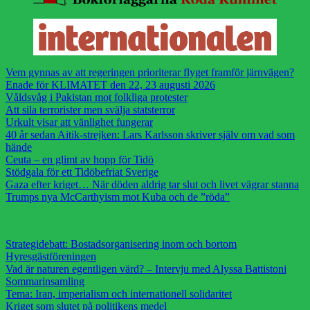
Vem gynnas av att regeringen prioriterar flyget framför järnvägen?
Enade för KLIMATET den 22, 23 augusti 2026
Våldsvåg i Pakistan mot folkliga protester
Att sila terrorister men svälja statsterror
Urkult visar att vänlighet fungerar
40 år sedan Aitik-strejken: Lars Karlsson skriver själv om vad som
hände
Ceuta – en glimt av hopp för Tidö
Stödgala för ett Tidöbefriat Sverige
Gaza efter kriget… När döden aldrig tar slut och livet vägrar stanna
Trumps nya McCarthyism mot Kuba och de ”röda”
Strategidebatt: Bostadsorganisering inom och bortom
Hyresgästföreningen
Vad är naturen egentligen värd? – Intervju med Alyssa Battistoni
Sommarinsamling
Tema: Iran, imperialism och internationell solidaritet
Kriget som slutet på politikens medel