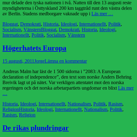
mur delade den tyska nationen i två. Natten till den 13 augusti reste
myndigheterna i Östtyskland 200 km taggtråd runt den västra delen
av Berlin. Stadens medborgare vaknade upp i
Läs mer …
Kategorier
Bloggat
,
Demokrati
,
Historia
,
Ideologi
,
Internationellt
,
Politik
,
Etiketter
Socialism
,
Vänstern
Bloggat
,
Demokrati
,
Historia
,
Ideologi
,
Internationellt
,
Politik
,
Socialism
,
Vänstern
Högerhatets Europa
Publicerad
Författare
15 augusti, 2011
Jorge
Lämna en kommentar
den
Andreas Malm har läst de 1 500 sidorna i ”2083: A European
declaration of independence”, den text som norske Anders Behring
Breivik lagt ut på nätet. Var verkligen attentatet mot den norska
regeringen och det norska arbetarpartiets ungdomar en blixt
Läs mer
…
Kategorier
Historia
,
Ideologi
,
Internationellt
,
Nationalism
,
Politik
,
Rasism
,
Etiketter
Religion
Historia
,
Ideologi
,
Internationellt
,
Nationalism
,
Politik
,
Rasism
,
Religion
De rikas plundringar