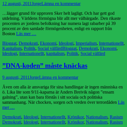
Publicerad
Författare
12 augusti, 2011
Jorge
Lämna en kommentar
den
…lägger grund för upproren Sker helt lagligt. Och har gett god
utdelning. Världens förmögna blir allt mer välbärgade. Den rikaste
procenten av jordens befolkning har numera lagt rabarber på 39
procent av den samlade förmögenheten, enligt en rapport från
Boston
Läs mer …
Kategorier
Bloggat
,
Demokrati
,
Ekonomi
,
Ideologi
,
Imperialism
,
Internationellt
,
Etiketter
Kapitalism
,
Politik
,
Social välfärd
Bloggat
,
Demokrati
,
Ekonomi
,
Ideologi
,
Internationellt
,
kapitalism
,
Politik
,
Social välfärd
”DNA-koden” måste knäckas
Publicerad
Författare
9 augusti, 2011
Jorge
Lämna en kommentar
den
Även om alla är ansvariga för sina handlingar är ingen människa en
ö. Lika lite som 9/11-kaparna är Anders Breivik någon ”ensam
galning”, utan kan bara förstås i sitt sociala och politiska
sammanhang. När chocken, sorgen och vreden över terrordåden
Läs
mer …
Kategorier
Et
Demokrati
,
Ideologi
,
Internationellt
,
Krönikor
,
Nationalism
,
Rasism
Demokrati
,
Ideologi
,
Internationellt
,
Krönikor
,
Nationalism
,
Rasism