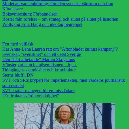
Modet att vara enhörning: Om den svenska vänstern och Iran
Kära läsare
Boksymposium: Förbannelsen
Röster från rörelser – om strategi och slutet på slutet på historien
Wolfgang Fritz Haug och ideologibegreppet
Fett med valfläsk
Har Anna-Lena Laurén rätt om ”Aftonbladet kulturs kampanj”?
Svenskar, ”svenskhet” och ett delat Sverige
Den ”hårt arbetande” Mårten Skogsmus
Vänsterpartiet och antisemitismen – igen.
Tidögängets skamlöshet och krumbukter
Sterns bluff i DN
SVT och SR:s kryperi för imperiemakten, med värdelös journalistik
som resultat
SVT krattar manegen för en missdådare
”En fruktansvärd kortsiktighet”