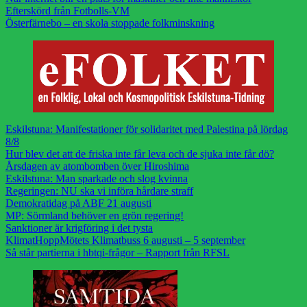
Efterskörd från Fotbolls-VM
Österfärnebo – en skola stoppade folkminskning
Eskilstuna: Manifestationer för solidaritet med Palestina på lördag
8/8
Hur blev det att de friska inte får leva och de sjuka inte får dö?
Årsdagen av atombomben över Hiroshima
Eskilstuna: Man sparkade och slog kvinna
Regeringen: NU ska vi införa hårdare straff
Demokratidag på ABF 21 augusti
MP: Sörmland behöver en grön regering!
Sanktioner är krigföring i det tysta
KlimatHoppMötets Klimatbuss 6 augusti – 5 september
Så står partierna i hbtqi-frågor – Rapport från RFSL