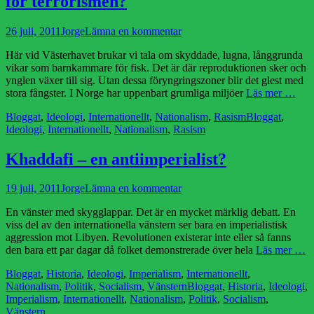
för terrorismen?
Publicerad
Författare
26 juli, 2011
Jorge
Lämna en kommentar
den
Här vid Västerhavet brukar vi tala om skyddade, lugna, långgrunda
vikar som barnkammare för fisk. Det är där reproduktionen sker och
ynglen växer till sig. Utan dessa föryngringszoner blir det glest med
stora fångster. I Norge har uppenbart grumliga miljöer
Läs mer …
Kategorier
Etiketter
Bloggat
,
Ideologi
,
Internationellt
,
Nationalism
,
Rasism
Bloggat
,
Ideologi
,
Internationellt
,
Nationalism
,
Rasism
Khaddafi – en antiimperialist?
Publicerad
Författare
19 juli, 2011
Jorge
Lämna en kommentar
den
En vänster med skygglappar. Det är en mycket märklig debatt. En
viss del av den internationella vänstern ser bara en imperialistisk
aggression mot Libyen. Revolutionen existerar inte eller så fanns
den bara ett par dagar då folket demonstrerade över hela
Läs mer …
Kategorier
Bloggat
,
Historia
,
Ideologi
,
Imperialism
,
Internationellt
,
Etiketter
Nationalism
,
Politik
,
Socialism
,
Vänstern
Bloggat
,
Historia
,
Ideologi
,
Imperialism
,
Internationellt
,
Nationalism
,
Politik
,
Socialism
,
Vänstern