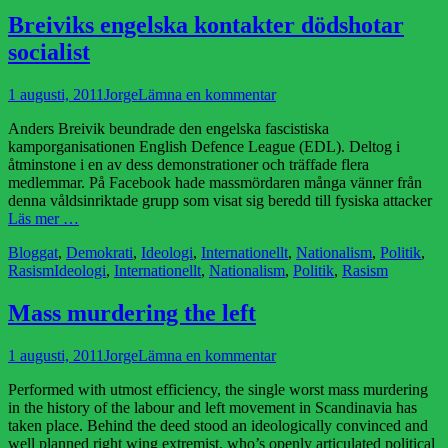
Breiviks engelska kontakter dödshotar
socialist
Publicerad
Författare
1 augusti, 2011
Jorge
Lämna en kommentar
den
Anders Breivik beundrade den engelska fascistiska
kamporganisationen English Defence League (EDL). Deltog i
åtminstone i en av dess demonstrationer och träffade flera
medlemmar. På Facebook hade massmördaren många vänner från
denna våldsinriktade grupp som visat sig beredd till fysiska attacker
Läs mer …
Kategorier
Bloggat
,
Demokrati
,
Ideologi
,
Internationellt
,
Nationalism
,
Politik
,
Etiketter
Rasism
Ideologi
,
Internationellt
,
Nationalism
,
Politik
,
Rasism
Mass murdering the left
Publicerad
Författare
1 augusti, 2011
Jorge
Lämna en kommentar
den
Performed with utmost efficiency, the single worst mass murdering
in the history of the labour and left movement in Scandinavia has
taken place. Behind the deed stood an ideologically convinced and
well planned right wing extremist, who’s openly articulated political